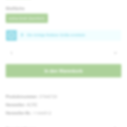
auswählen
Sitzfläche
extra-breit (komfort)
Produkt Anzahl: Gib den gewünschten Wert e
In den Warenkorb
Produktnummer:
37946720
Hersteller:
ACRE
Hersteller-Nr.:
11444512