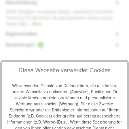
Beschreibung
ACRE Ultralight: innovatives Design, superleicht und sanfte
Federung Für Menschen die das besondere Etwas suchen
Dieser High…
Mehr
Eigenschaften
Bewertungen
6
Diese Webseite verwendet Cookies
Produktgalerie überspringen
Zubehör
Wir verwenden Dienste von Drittanbietern, die uns helfen,
unsere Webseite zu optimieren (Analytics), Funktionen für
Produktbeispiel – exklusive Zubehör
soziale Medien anbieten zu können und personalisierte
Rückengurt für Acre Ultralight (schmale Variante)
Bewertung von 0 von 5 Sternen
Durchschnittliche Bew
Werbung auszuspielen (Werbung). Für diese Zwecke
Speichern wir oder die Drittanbieter Informationen auf Ihrem
Rückengurt für Acre Rollator Carbon Ultralight (schmale
Variante) Der Rollator Carbon Ultralight ist bereits mit
Endgerät (z.B. Cookies) oder greifen auf bereits gespeicherte
einem Sitz für kurze Ruhepausen ausgestattet. Ein
Informationen (z.B. Werbe-ID) zu. Wenn diese Speicherung für
zusätzlicher Rückengurt kann die Ruhepause noch
den von Ihnen offensichtlich gewünschten Dienst nicht
S
59,00 €*