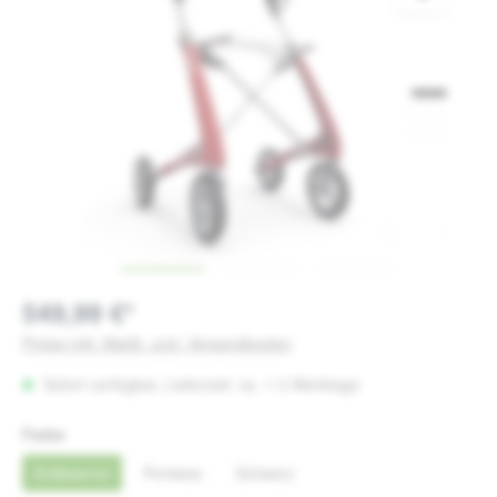
549,99 €*
Preise inkl. MwSt. zzgl. Versandkosten
Sofort verfügbar, Lieferzeit: ca. 1-3 Werktage
auswählen
Farbe
Erdbeerrot
Perlweis
Schwarz