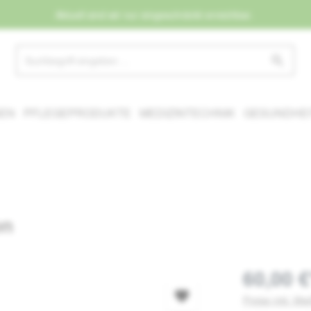
Aktuell sind wir nur eingeschränkt erreichbar.
NEN
PFLEGEPRODUKTE
MEDIZINTECHNIK
GESUNDHEI
on
60,00 €
Preise inkl. Mw