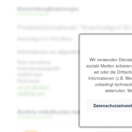
Beschreibung
Bewertungen
Produktinformationen "Anschnallgurt für
Anschnallgurt für Rollz Motion
Informationen zur allgemeinen Produktsicherheit
Wir verwenden Dienste 
Rollz International
soziale Medien anbiete
Rotterdamseweg402M
wir oder die Drittan
2629HH Delft
Informationen (z.B. We
Niederlande
unbedingt technisch 
+31 20 362 2010
widerrufen. We
info@rollz.com
Datenschutzeinste
Ähnliche Artikel
Kunden haben sich auch angeseh
Produktgalerie überspringen