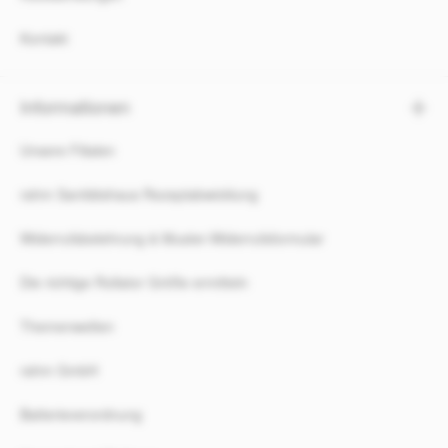
Kontakt
Informationen
Unsere Filialen
rahm Sanitätshaus Rezeptabwicklung
Widerrufsbelehrung & Muster-Widerrufsformular
Die richtige Rollator Größe ermitteln
Themenwelten
rahm GmbH
Batterieverordnung