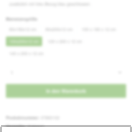
zusätzlich mit Inko-Bezug blau geschlossen
auswählen
Matratzengröße
90x190x12 cm
90x200x12 cm
100 x 190 x 12 cm
100x200x12 cm
120 x 200 x 12 cm
140 x 200 x 12 cm
Produkt Anzahl: Gib den gewünschten Wert e
In den Warenkorb
Produktnummer:
37860102
Hersteller:
Kubivent