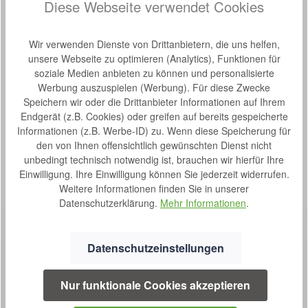
Diese Webseite verwendet Cookies
Hersteller-Nr.:
DPM124
Wir verwenden Dienste von Drittanbietern, die uns helfen,
Beschreibung
unsere Webseite zu optimieren (Analytics), Funktionen für
Die besondere Anpassungsfähigkeit der viscoelastischen
soziale Medien anbieten zu können und personalisierte
Mittelschicht bei der Anti-Decubitus-Matratze Kubivent Decu-
Werbung auszuspielen (Werbung). Für diese Zwecke
P12 wirkt…
Mehr
Speichern wir oder die Drittanbieter Informationen auf Ihrem
Endgerät (z.B. Cookies) oder greifen auf bereits gespeicherte
Eigenschaften
Informationen (z.B. Werbe-ID) zu. Wenn diese Speicherung für
den von Ihnen offensichtlich gewünschten Dienst nicht
Bewertungen
unbedingt technisch notwendig ist, brauchen wir hierfür Ihre
Einwilligung. Ihre Einwilligung können Sie jederzeit widerrufen.
Weitere Informationen finden Sie in unserer
Datenschutzerklärung.
Mehr Informationen
.
Datenschutzeinstellungen
Nur funktionale Cookies akzeptieren