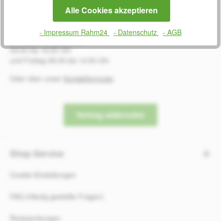
SERVICE
Alle Cookies akzeptieren
0800 7238052
- Impressum Rahm24
- Datenschutz
- AGB
Montag bis Donnerstag
09:00 bis 16:00 Uhr
und Freitag 08:30 bis 14:00 Uhr
Oder über unser
Kontaktformular
.
Vertrag widerrufen
Shop-Service
Cookie-Einstellungen
FAQ (Häufig gestellte Fragen)
Rücksendungen