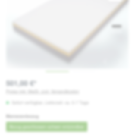
501,00 €*
Preise inkl. MwSt. zzgl. Versandkosten
Sofort verfügbar, Lieferzeit: ca. 5-7 Tage
auswählen
Matratzenbezug
Bezug geschlossen schwer entzündbar