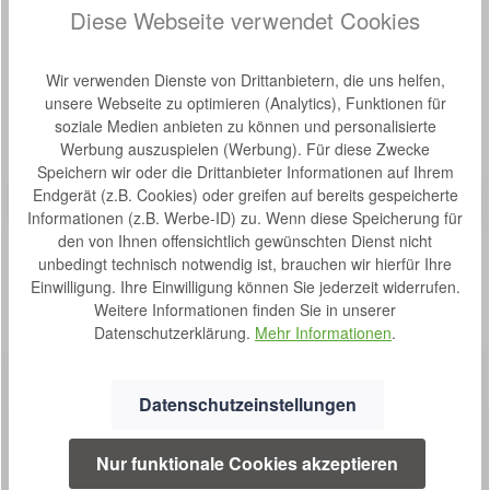
Diese Webseite verwendet Cookies
Wir verwenden Dienste von Drittanbietern, die uns helfen,
Produktgalerie überspringen
Kunden haben sich auch angesehen
unsere Webseite zu optimieren (Analytics), Funktionen für
soziale Medien anbieten zu können und personalisierte
Werbung auszuspielen (Werbung). Für diese Zwecke
Produktbeispiel – exklusive Zubehör
Beinschutzdecke
Speichern wir oder die Drittanbieter Informationen auf Ihrem
Bewertung von 0 von 5 Sternen
Durchschnittliche Bew
Endgerät (z.B. Cookies) oder greifen auf bereits gespeicherte
Auch bei eingeschränkter Beweglichkeit ermöglicht diese
Informationen (z.B. Werbe-ID) zu. Wenn diese Speicherung für
wohlige Decke ein schnelles und bequemes An- und
Ausziehen. Ihre Beine und Füße sind bei Wind und Wetter
den von Ihnen offensichtlich gewünschten Dienst nicht
bestens geschützt. Außen: Wasserdichtes, schadstofffreies
unbedingt technisch notwendig ist, brauchen wir hierfür Ihre
Nylongewebe Innen: Grauer Wirkflor (70% Polyester / 30%
Einwilligung. Ihre Einwilligung können Sie jederzeit widerrufen.
S
94,99 €*
Polyacryl), pflege - leicht, strapazierfähig und mollig warm
Weitere Informationen finden Sie in unserer
o
Datenschutzerklärung.
Mehr Informationen
.
f
o
r
Datenschutzeinstellungen
t
v
e
Nur funktionale Cookies akzeptieren
r