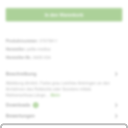
In den Warenkorb
Produktnummer:
37679911
Hersteller:
pellis-medica
Hersteller-Nr.:
8405-034
Beschreibung
Abbildung ähnlich, Farbe grau Leichtes Anbringen an den
Armlehnen des Rollstuhls oder Scooters mittels
Klettverschluss.Länge…
Mehr
Downloads
1
Bewertungen