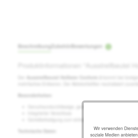
Beschreibung
Zubehör
Bewertungen
1
Produktinformationen "Ausstreifbeutel 
Der
Ausstreifbeutel Hollister Conform 2
kommt bei breiiger
mehrfaches Entleeren. Der Aktivkohlefilter neutralisiert zuve
Besonderheiten
:
Geruchsundurchlässige, geräuscharme Beutelfolie
Integrierter Verschluss
Gürtelbefestigung zum einfachen Anbringen eines Stoma
Wir verwenden Dienste 
Technische Daten
:
soziale Medien anbiete