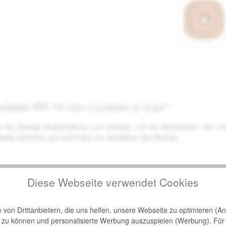
Hollister RR 70 mm Conform 2 maxi"
 bis flüssige Ausscheidung zum Einsatz, z.B. bei Ileostomien. Der int
rlässig Gerüche und verhindert ein Aufblähen des Beutels.
Diese Webseite verwendet Cookies
gürtels
von Drittanbietern, die uns helfen, unsere Webseite zu optimieren (Ana
n zu können und personalisierte Werbung auszuspielen (Werbung). Für