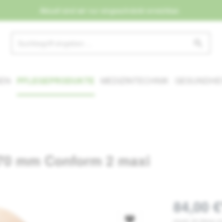
Aktuell sind wir nur eingeschränkt erreichbar.
NEN
PFLEGEPRODUKTE
MEDIZINTECHNIK
GESUNDHEI
R 70 mm Conform 2 maxi
84,00 €
Inhalt:
30 Stück
(2