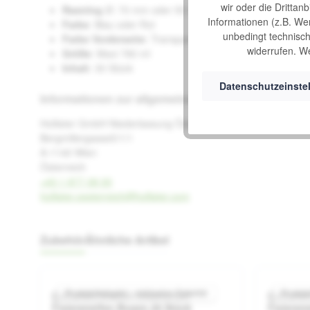
wir oder die Drittan
Rastring
Ø: 70 mm oder 55 mm
Informationen (z.B. We
Farbe
: Blau oder Rot
unbedingt technisch 
Farbe Vorderseite
: Transparent
widerrufen. We
Größe
: Maxi 780 ml
Inhalt
: 30 Stück
Datenschutzeinste
Informationen zur allgemeinen Produktsicherheit
Hollister GmbH Niederlassung Österreich
Bergmillergasse5/1/1
A-1140 Wien
Österreich
+43 1 877 08 00
hollister.oesterreich@hollister.com
Zubehör
Ähnliche Artikel
Produktgalerie überspringen
Produktbeispiel – exklusive Zubehör
Produkt
Coloplast Brava® Elastischer
Coloplas
iche Bewertung von 0 von 5 Sternen
Durchschnittliche Bewertung von 5
and
Fixierstreifen Bogen 20 Stück
Fixierst