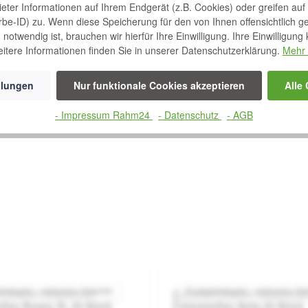
bieter Informationen auf Ihrem Endgerät (z.B. Cookies) oder greifen auf
rbe-ID) zu. Wenn diese Speicherung für den von Ihnen offensichtlich g
notwendig ist, brauchen wir hierfür Ihre Einwilligung. Ihre Einwilligung
itere Informationen finden Sie in unserer Datenschutzerklärung.
Mehr 
llungen
Nur funktionale Cookies akzeptieren
Alle
- Impressum Rahm24
- Datenschutz
- AGB
beispiel – exklusive Zubehör
Produktbeispiel – exklusive Zu
t Brava® Elastischer
Coloplast Brava® Elastische
 von 5 Sternen
Durchschnittliche Bewertung von 5 von 5 Sternen
Durchsc
reifen Bogen XL 20 Stück
Fixierstreifen Spitz 20 Stück