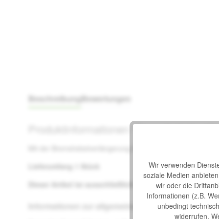
Beschreibung
Bewertungen
Produktinformationen "Bremshebelverlän
Mit der Bremshebelverlängerung für Bischoff & Bischoff Rolls
Wir verwenden Dienste 
Lieferumfang 1 Stück
soziale Medien anbiete
Dieser Artikel ist ausschließlich für Bischoff & Bischoff 
wir oder die Drittan
Informationen (z.B. We
Informationen zur allgemeinen Produktsicherheit
unbedingt technisch 
widerrufen. We