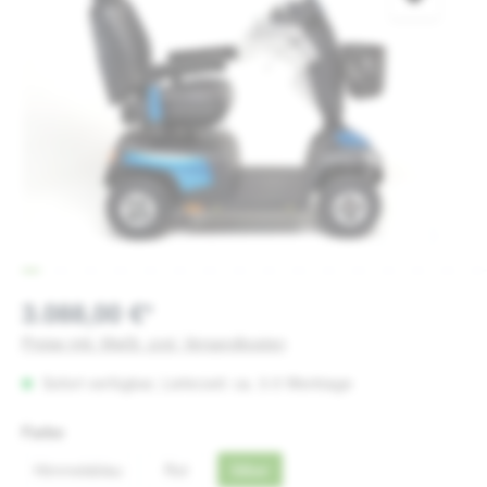
3.088,00 €*
Preise inkl. MwSt. zzgl. Versandkosten
Sofort verfügbar, Lieferzeit: ca. 3-5 Werktage
auswählen
Farbe
Himmelsblau
Rot
Silber