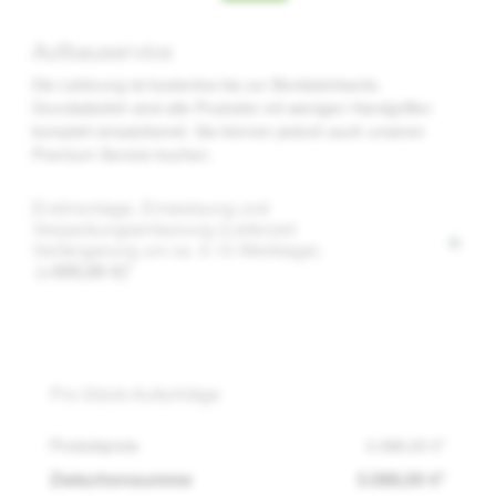
Aufbauservice
Die Lieferung ist kostenlos bis zur Bordsteinkante.
Grundsätzlich sind alle Produkte mit wenigen Handgriffen
komplett einsatzbereit. Sie können jedoch auch unseren
Premium Service buchen.
Endmontage, Einweisung und
Verpackungsentsorung (Lieferzeit
Verlängerung um ca. 5-10 Werktage)
(+300,00 €)*
Pro-Stück-Aufschläge
Produktpreis
3.088,00 €*
Zwischensumme
3.088,00 €*