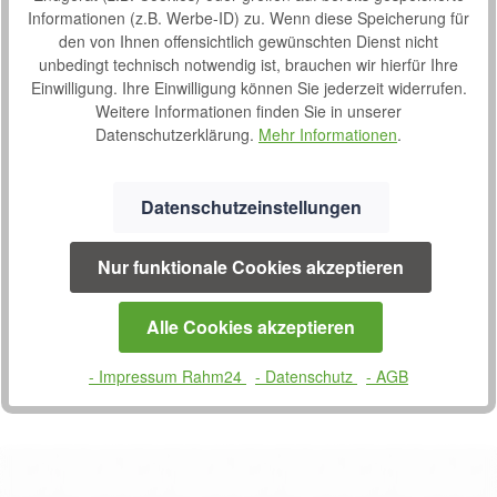
Produktnummer:
37669759
Informationen (z.B. Werbe-ID) zu. Wenn diese Speicherung für
den von Ihnen offensichtlich gewünschten Dienst nicht
Hersteller:
Invacare
unbedingt technisch notwendig ist, brauchen wir hierfür Ihre
Hersteller-Nr.:
1676212
Einwilligung. Ihre Einwilligung können Sie jederzeit widerrufen.
Weitere Informationen finden Sie in unserer
Datenschutzerklärung.
Mehr Informationen
.
Beschreibung
Mit dem Elektromobil Invacare Comet Pro sind Sie flexibel und
unabhängig, wo immer Sie hin möchten. Der neue Comet Pro
Datenschutzeinstellungen
ist g…
Mehr
Eigenschaften
Nur funktionale Cookies akzeptieren
Downloads
2
Alle Cookies akzeptieren
Bewertungen
4
- Impressum Rahm24
- Datenschutz
- AGB