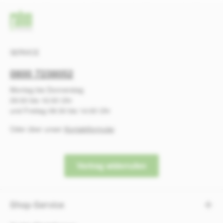
SERVICE
0800 7238052
Montag bis Donnerstag
09:00 bis 16:00 Uhr
und Freitag 08:30 bis 14:00 Uhr
Oder über unser
Kontaktformular
.
Vertrag widerrufen
Shop-Service