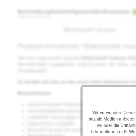
Beschreibung
Zubehör
Eigenschaften
Downloads
Produktinformationen "Elektromobil Inv
Das neue ergonomisch gebaute
Elektromobil Invacare Or
Besonderheiten ausgestattet, aufgrund derer Sie sicher, 
Zuverlässigkeit.
Es handelt sich hier um den neuen stark verbesserten In
Besonderheiten
:
neues innovatives Federungssystem
Geschwindigkeitsdrosselung in Kurven
Wir verwenden Dienste 
zusätzlicher Schutz gegen Spritzwasser und Korrosion
soziale Medien anbiete
ergonomische Lenkgriffe
wir oder die Drittan
Bremslicht ist auch bei schlechten Lichtverhältnissen gut
Informationen (z.B. We
Rückspiegel links