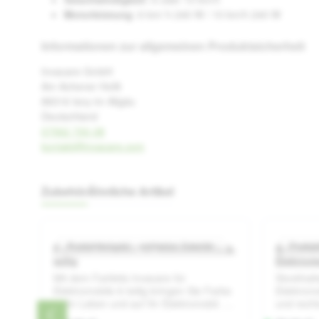
Motorleistung
: 6 km/ h 240 W / 10 km/h 240 W
Informationen zur allgemeinen Produktsicherheit
Invacare GmbH
Am Achener Hof8
88316 Isny im Allgäu
Deutschland
07562 700-38
kontakt@invacare.com
Zubehör
Ähnliche Artikel
Produktgalerie überspringen
Produktbeispiel – exklusive Zubehör
Produkt
Farbkits Invacare für Elektromobile 6-
Stockhal
iche Bewertung von 0 von 5 Sternen
Durchschnittliche Bewertung von 0
teilig
Elektrom
Mit dem Farbkits Invacare für
Stockhalt
Elektromobile 6-teilig bringen Sie Farbe
Elektromo
in Ihr Leben und auf Ihr Elektromobil. Mit
und recht
diesem Farbkit haben Sie jederzeit die
passt an 