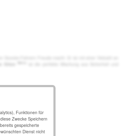
n Scooter-Fahrern Freude macht. Er ist mit einer Vielzahl an
Metro
re Orion
ist die perfekte Mischung aus Sicherheit und
lytics), Funktionen für
 diese Zwecke Speichern
 bereits gespeicherte
ewünschten Dienst nicht