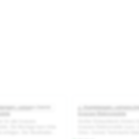
beispiel – exklusive Zubehör
Produktbeispiel – exklusive Zu
ter für Invacare
Großer Einkaufskorb hinten 
 von 5 Sternen
Durchschnittliche Bewertung von 0 von 5 Sternen
Durchsc
obile
Invacare Elektromobile
er für alle Invacare
Großer Einkaufskorb (hinten) f
bile. Die Montage kann links
Invacare Elektromobile (Lynx, 
s erfolgen. Der Stockhalter
Orion, Comet) Technische Date
den Invacare Lynx, Leo, Colibri,
46cmHöhe: 32cmTiefe: 24cm