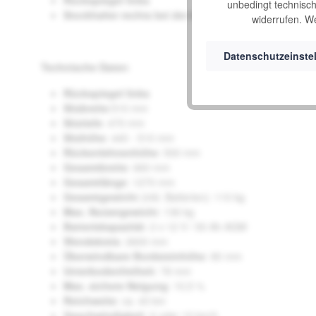
unbedingt technisch 
Stockhalter rechts bei der 6km/h Variante
widerrufen. We
Datenschutzeinste
Technische Daten
:
Rückspiegel links
Sitzbreite
:510 mm
Sitztiefe
: 470 mm
Sitzhöhe
: 440 - 510 mm
Rückenlehnenhöhe
: 500 mm
Gesamtbreite
: 660 mm
Gesamtlänge
: 1270 mm
Gesamtgewicht
(inkl. Batterien): 110 kg
Max. Nutzergewicht
: 136 kg
Batteriekapazität
: 2 x 12 V / 50 Ah AGM
Wendekreis
: 2600 mm
Überwindbare Bordsteinhöhe
: 80 mm
Unterbodenfreiheit
: 78 mm
Max. sichere Neigung
: 10,5 %
Reichweite
: ca. 43 km
Geschwindigkeit
: 6 oder 10 km/h