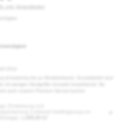
St. zzgl. Versandkosten
erfügbar
len
auswählen
chwindigkeit
ervice
ng ist kostenlos bis zur Bordsteinkante. Grundsätzlich sind
te mit wenigen Handgriffen komplett einsatzbereit. Sie
och auch unseren Premium Service buchen.
ge, Einweisung und
gsentsorung (Lieferzeit Verlängerung um
Werktage)
(+300,00 €)*