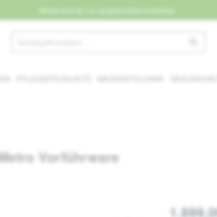
Aktuell sind wir nur eingeschränkt erreichbar.
NEN
PFLEGEPRODUKTE
MEDIZINTECHNIK
GESUNDHEI
 Metro Vorführware
1.899,0