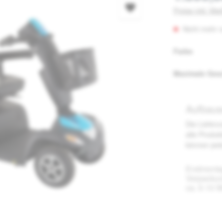
Preise inkl. Mw
Nicht mehr v
auswäh
Farbe
Maximale Ges
Aufbaus
Die Lieferu
alle Produk
können jed
Endmonta
Verpackun
ca. 5-10 