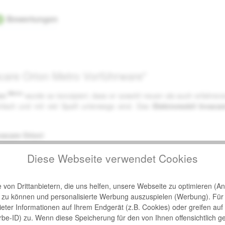
Bewertungen
2
acare Orion Metro Vorführware"
Metro
ion
wurde so konzipiert, dass er sowohl neuen als auch erfahrene
einfach und mit viel Spaß unterwegs sind. Das
Elektromobil Invaca
vacare Orion!
Diese Webseite verwendet Cookies
von Drittanbietern, die uns helfen, unsere Webseite zu optimieren (Ana
n zu können und personalisierte Werbung auszuspielen (Werbung). Für
bieter Informationen auf Ihrem Endgerät (z.B. Cookies) oder greifen auf
 sichtbar
rbe-ID) zu. Wenn diese Speicherung für den von Ihnen offensichtlich g