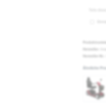
Teile dies
Einma
Produktnumm
Hersteller:
Inv
Hersteller-Nr.:
Ähnliche Pr