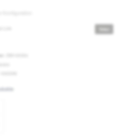
e Konfiguration
l-Link
Teilen
er:
SW100354
acare
1640296
odukte