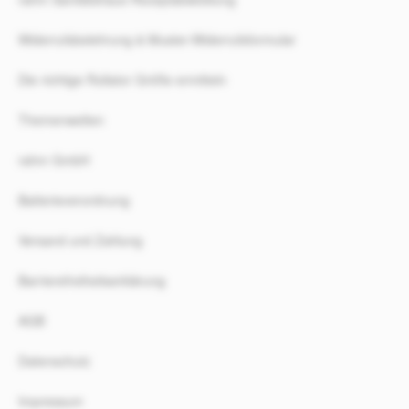
Widerrufsbelehrung & Muster-Widerrufsformular
Die richtige Rollator Größe ermitteln
Themenwelten
rahm GmbH
Batterieverordnung
Versand und Zahlung
Barrierefreiheitserklärung
AGB
Datenschutz
Impressum