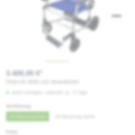
3.400,00 €*
Preise inkl. MwSt. zzgl. Versandkosten
Sofort verfügbar, Lieferzeit: ca. 10 Tage
auswählen
Ausführung
mit Steuerung links
mit Steuerung rechts
auswählen
Farbe