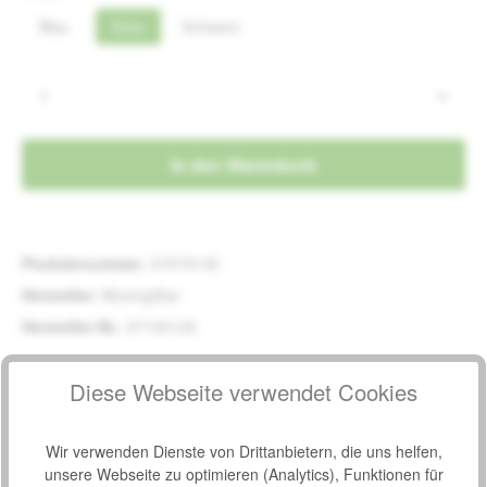
Blau
Grün
Schwarz
Produkt Anzahl: Gib den gewünschten Wert e
In den Warenkorb
Produktnummer:
37679130
Hersteller:
MovingStar
Hersteller-Nr.:
97100126
Diese Webseite verwendet Cookies
Beschreibung
Der Elektrorollstuhl MovingStar 101 lässt sich klein und
handlich zusammenfalten und mit einem Gewicht von 21,3 kg
Wir verwenden Dienste von Drittanbietern, die uns helfen,
inklusive…
Mehr
unsere Webseite zu optimieren (Analytics), Funktionen für