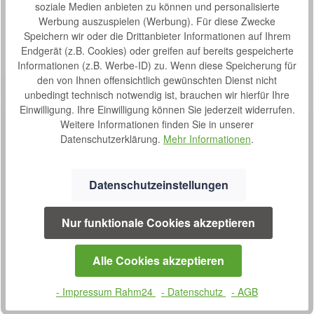
soziale Medien anbieten zu können und personalisierte
Bewertungen
Werbung auszuspielen (Werbung). Für diese Zwecke
Speichern wir oder die Drittanbieter Informationen auf Ihrem
Endgerät (z.B. Cookies) oder greifen auf bereits gespeicherte
Informationen (z.B. Werbe-ID) zu. Wenn diese Speicherung für
den von Ihnen offensichtlich gewünschten Dienst nicht
unbedingt technisch notwendig ist, brauchen wir hierfür Ihre
Einwilligung. Ihre Einwilligung können Sie jederzeit widerrufen.
Weitere Informationen finden Sie in unserer
Datenschutzerklärung.
Mehr Informationen
.
SERVICE
Datenschutzeinstellungen
0800 7238052
Nur funktionale Cookies akzeptieren
Montag bis Donnerstag
09:00 bis 16:00 Uhr
Alle Cookies akzeptieren
und Freitag 08:30 bis 14:00 Uhr
Oder über unser
Kontaktformular
.
- Impressum Rahm24
- Datenschutz
- AGB