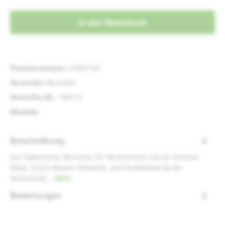
In den Warenkorb
Produktnummer:
37807187
Hersteller:
Burmeier
Hersteller-Nr.:
199137
Hinweis:
.
Beschreibung
Der Geberhalter Burmeier für Handschalter hat ein flexibles
Stativ. Durch dessen Schwenk- und Drehbarkeit ist der
Handschalt…
Mehr
Bewertungen