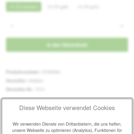
10 CH schwarz
12 CH gelb
14 CH grün
(Diese Option ist zurzeit nicht verfügbar.)
(Diese Option ist zurzeit nicht verfügbar.)
(Diese Option ist zurzeit nich
Produkt Anzahl: Gib den gewünschten Wert e
In den Warenkorb
Produktnummer:
37698084
Hersteller:
Hollister
Hersteller-Nr.:
7010
Beschreibung
Diese Webseite verwendet Cookies
Der Gebrauchsfertige hydrophiler intermittierender
Einmalkatheter Hollister Infyna Chic hat ein ansprechendes
Wir verwenden Dienste von Drittanbietern, die uns helfen,
Design und ist…
Mehr
unsere Webseite zu optimieren (Analytics), Funktionen für