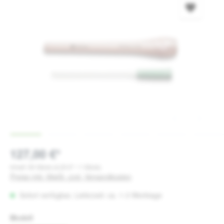
127,00 €*
Inhalt:
30 Stück
(4,23 €* / 1 Stück)
Preise inkl. MwSt. zzgl. Versandkosten
Sofort verfügbar, Lieferzeit: ca. 1-3 Werktage
auswählen
Modell