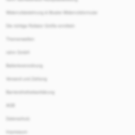
Widerrufsbelehrung & Muster-Widerrufsformular
Die richtige Rollator Größe ermitteln
Themenwelten
rahm GmbH
Batterieverordnung
Versand und Zahlung
Barrierefreiheitserklärung
AGB
Datenschutz
Impressum