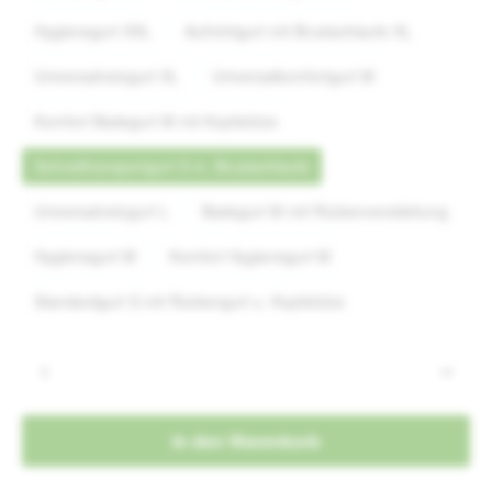
Hygienegurt XXL
Aufrichtgurt mit Brustschlaufe XL
(Diese Option ist zurzeit nicht verfügbar.)
Universalnetzgurt XL
Universalkomfortgurt M
Komfort Badegurt M mit Kopfstütze
Schnelltransportgurt S m. Brustschlaufe
Universalnetzgurt L
Badegurt M mit Rückenverstärkung
Hygienegurt M
Komfort Hygienegurt M
(Diese Option ist zurzeit nicht verfügbar.)
Standardgurt S mit Rückengurt u. Kopfstütze
Produkt Anzahl: Gib den gewünschten Wert e
In den Warenkorb