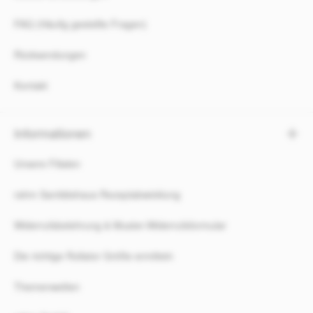
FAQ (Häufig gestellte Fragen)
Rücksendungen
Kontakt
Informationen
Unsere Filialen
rahm Sanitätshaus Rezeptabwicklung
Widerrufsbelehrung & Muster-Widerrufsformular
Die richtige Rollator Größe ermitteln
Themenwelten