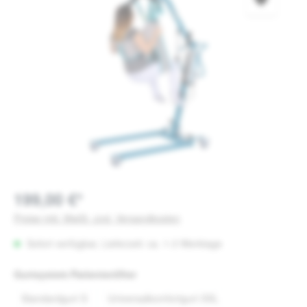
199,00 €*
Preise inkl. MwSt. zzgl. Versandkosten
Sofort verfügbar, Lieferzeit: ca. 1-3 Werktage
auswählen
Gurtsystem Patientenlifter
Standardgurt S
Universalkomfortgurt XXL