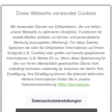
Produktnummer:
37944177
Diese Webseite verwendet Cookies
Hersteller:
aks
Hersteller-Nr.:
88706
Wir verwenden Dienste von Drittanbietern, die uns helfen,
unsere Webseite zu optimieren (Analytics), Funktionen für
Hinweis:
.
soziale Medien anbieten zu können und personalisierte
Werbung auszuspielen (Werbung). Für diese Zwecke
Beschreibung
Speichern wir oder die Drittanbieter Informationen auf Ihrem
Endgerät (z.B. Cookies) oder greifen auf bereits gespeicherte
Verschiende Gurtsystem für aks Patientenlifter in
Informationen (z.B. Werbe-ID) zu. Wenn diese Speicherung für
unterschiedlichen größen Die Gurte sind bis 250kg belastbar.
den von Ihnen offensichtlich gewünschten Dienst nicht
Bitte beachte…
Mehr
unbedingt technisch notwendig ist, brauchen wir hierfür Ihre
Einwilligung. Ihre Einwilligung können Sie jederzeit widerrufen.
Bewertungen
Weitere Informationen finden Sie in unserer
Datenschutzerklärung.
Mehr Informationen
.
Datenschutzeinstellungen