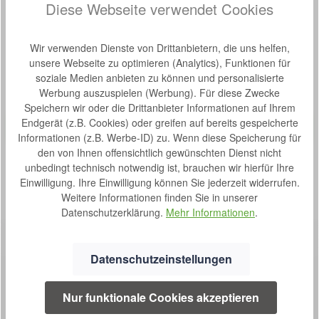
Diese Webseite verwendet Cookies
Wir verwenden Dienste von Drittanbietern, die uns helfen,
Produktgalerie überspringen
Kunden haben sich auch angesehen
unsere Webseite zu optimieren (Analytics), Funktionen für
soziale Medien anbieten zu können und personalisierte
Werbung auszuspielen (Werbung). Für diese Zwecke
Produktbeispiel – exklusive Zubehör
Seni Active Classic Medium 30 Stück
Speichern wir oder die Drittanbieter Informationen auf Ihrem
Bewertung von 5 von 5 Sternen
Durchschnittliche Bew
Endgerät (z.B. Cookies) oder greifen auf bereits gespeicherte
Seni Active Classic (ehem. Seni Activ Basic) sind
Informationen (z.B. Werbe-ID) zu. Wenn diese Speicherung für
kostengünstige atmungsaktiven elastischen
den von Ihnen offensichtlich gewünschten Dienst nicht
Inkontinenzslips. Wie gewöhnliche Unterwäsche an- und
unbedingt technisch notwendig ist, brauchen wir hierfür Ihre
ausziehbar – Komfort und Diskretion Aufreißbare
Inhalt:
30 Stück
(0,70 €* / 1 Stück)
Seitennähte – einfache Entsorgung des gebrauchten
Einwilligung. Ihre Einwilligung können Sie jederzeit widerrufen.
S
21,00 €*
Produktes Flüssigkeitsabweisender, seitlicher
Weitere Informationen finden Sie in unserer
o
Auslaufschutz – mehr Sicherheit Ideal für aktive Personen
Datenschutzerklärung.
Mehr Informationen
.
f
und beim Blasentraining Nässeindikator – informiert über
o
den Wechselbedarf einfache Materialauswahl - für eine
r
kostenbewusste Inkontinenzversorgung Größe: 80-110
Datenschutzeinstellungen
cmMenge: 30Saugstärke: 1300 mlPZN: 13330437HMV:
t
15.25.31.4048
v
e
Nur funktionale Cookies akzeptieren
r