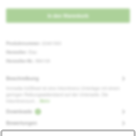
In den Warenkorb
Produktnummer:
22461563
Hersteller:
Etac
Hersteller-Nr.:
IM4109
Beschreibung
Immedia In2Sheet ist eine Inkontinenz-Unterlage mit einem
geringen Reibungswiderstand auf der Unterseite. Die
Inkontinenzunt…
Mehr
Downloads
1
Bewertungen