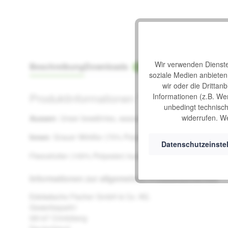
Wir verwenden Dienste 
Beschreibung
Downloads
Bewertungen
1
soziale Medien anbiete
wir oder die Drittan
Produktinformationen "Kinderschlupfsac
Informationen (z.B. We
unbedingt technisch 
widerrufen. We
Aussen
: Unser bewährtes, wasserdichtes und garantiert sch
Innen
: Grauer Wirkflor (70% Polyester, 30% Polyacryl), total 
Datenschutzeinste
Fleecefutter (100% Polyester) kuschelig warm und pflegeleich
Informationen zur allgemeinen Produktsicherheit
Edelwäsche Fischer GmbH & Co. KG.
Gewerbepark1
08147 Crinitzberg