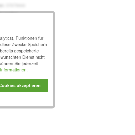
er:
37679444
lis-medica
8406-273
lytics), Funktionen für
 diese Zwecke Speichern
 bereits gespeicherte
ewünschten Dienst nicht
 können Sie jederzeit
Informationen
.
ffekt
 Cookies akzeptieren