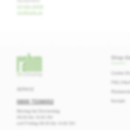
Deutschland
037462 29295
info@pellis.de
Shop-Se
Cookie-Ei
FAQ (Häuf
SERVICE
Rücksend
0800 7238052
Kontakt
Montag bis Donnerstag
09:00 bis 16:00 Uhr
und Freitag 08:30 bis 14:00 Uhr