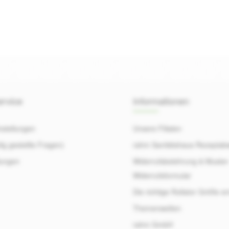
rvice
Informationen
nstellungen
Unsere Filialen
ig gestellte Fragen)
rahm Sanitätshaus Rezeptab
ungen
Widerrufsbelehrung & Muster
Widerrufsformular
Die richtige Rollator Größe er
Themenwelten
rahm GmbH