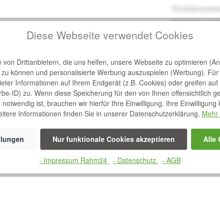
Produktnumm
Hersteller:
pel
Diese Webseite verwendet Cookies
Hersteller-Nr.:
von Drittanbietern, die uns helfen, unsere Webseite zu optimieren (Ana
n zu können und personalisierte Werbung auszuspielen (Werbung). Für
bieter Informationen auf Ihrem Endgerät (z.B. Cookies) oder greifen auf
k Sören"
rbe-ID) zu. Wenn diese Speicherung für den von Ihnen offensichtlich g
notwendig ist, brauchen wir hierfür Ihre Einwilligung. Ihre Einwilligung
itere Informationen finden Sie in unserer Datenschutzerklärung.
Mehr 
adstofffreies Nylongewebe
pflegeleicht, strapazierfähig und mollig warm Mittlerer bis hoher Wärmee
llungen
Nur funktionale Cookies akzeptieren
Alle
t Mittlerer bis hoher Wärmeeffekt
- Impressum Rahm24
- Datenschutz
- AGB