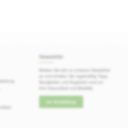
Newsletter
Melden Sie sich zu unserem Newsletter
an und erhalten Sie regelmäßig Tipps,
wicklung
Neuigkeiten und Angebote rund um
Ihre Gesundheit und Mobilität.
-
zur Anmeldung
mitteln