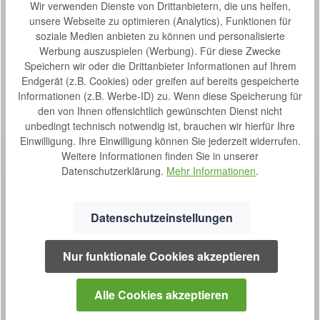
Wir verwenden Dienste von Drittanbietern, die uns helfen,
schadstofffreies Nylongewebe, abgefüttert mit
unsere Webseite zu optimieren (Analytics), Funktionen für
strapazierfähigem, pflegel…
Mehr
soziale Medien anbieten zu können und personalisierte
Downloads
1
Werbung auszuspielen (Werbung). Für diese Zwecke
Speichern wir oder die Drittanbieter Informationen auf Ihrem
Bewertungen
1
Endgerät (z.B. Cookies) oder greifen auf bereits gespeicherte
Informationen (z.B. Werbe-ID) zu. Wenn diese Speicherung für
den von Ihnen offensichtlich gewünschten Dienst nicht
unbedingt technisch notwendig ist, brauchen wir hierfür Ihre
Einwilligung. Ihre Einwilligung können Sie jederzeit widerrufen.
Weitere Informationen finden Sie in unserer
Datenschutzerklärung.
Mehr Informationen
.
Datenschutzeinstellungen
SERVICE
Nur funktionale Cookies akzeptieren
0800 7238052
Alle Cookies akzeptieren
Montag bis Donnerstag
09:00 bis 16:00 Uhr