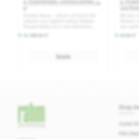
Produktbeispiel – exklusive Zubehör
Produkt
Russka Leichtgewichtrollator NeXus
Schloss 
Durchschnittliche Bewertung von 5
✔️
und Roll
Russka Nexus - robust und leicht Der
Mit dem S
robuste und zugleich leichte Rollator
Rollator 
Russka NeXus ist in drei Sitzhöhen
den optim
erhältlich. Der Rückengurt ist drehbar
und Rolls
S
Ab
299,00 €*
S
24,00 €*
und ermöglicht somit das Sitzen von
entwickel
o
o
beiden Seiten. Die komfortabel
Sicherhei
f
f
gepolsterte Sitzfläche macht die
wertvolle
Ruhepause zum Vergnügen, auch wenn
zu schütz
o
o
Details
sie mal etwas länger ausfällt. Die
oder Ihre
r
r
faltbare Tasche beim
abstellen
t
t
Leichtgewichtrollator Russka NeXus
Sie immer
v
v
bietet viel Platz für Jacke, Tasche und
Besonderheiten: Schn
e
e
Einkäufe. Sie kann auch am gefalteten
Montage 
r
r
Rollator befestigt bleiben. Kleine Stufen
zwei Schl
und Schwellen können mit der
Rollatore
f
f
Stufenhilfe am rechten Hinterrad leicht
Medical
ü
ü
überwunden werden. Der
Shop-Se
g
g
Leichtgewichtrollator Russka NeXus
b
b
lässt sich leicht zusammenfalten und z.
a
a
B. im Kofferraum verstauen. Weiche
Cookie-Ei
r
r
Griffe und Räder dämpfen sanft bei
unebenem Untergrund und helfen, die
,
,
FAQ (Häuf
Gelenke zu schonen. Bremshebel, Gurt