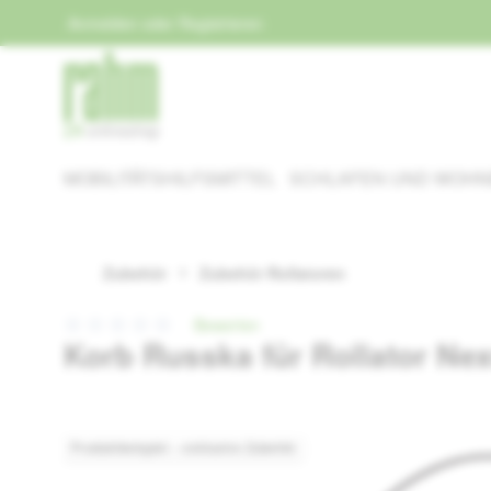
Anmelden
oder
Registrieren
springen
Zur Hauptnavigation springen
MOBILITÄTSHILFSMITTEL
SCHLAFEN UND WOH
Zubehör
Zubehör Rollatoren
Bewerten
Korb Russka für Rollator Ne
Durchschnittliche Bewertung von 0 von 5 Sternen
Bildergalerie überspringen
Produktbeispiel – exklusive Zubehör