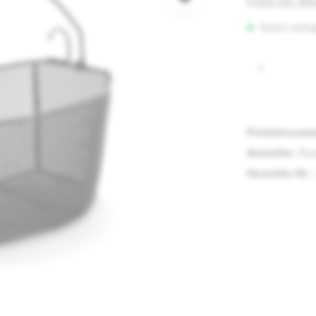
Preise inkl. Mw
Sofort verfüg
Produkt A
Produktnumm
Hersteller:
Rus
Hersteller-Nr.: