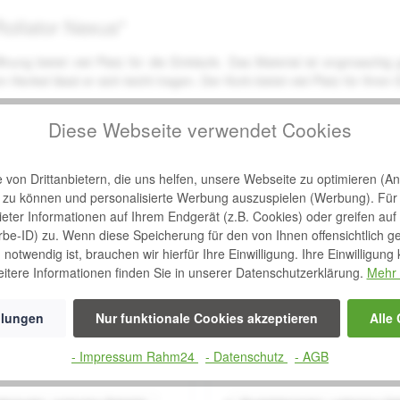
Rollator Nexus"
nung bietet viel Platz für die Einkäufe. Das Material ist engmaschig
enkel lässt er sich leicht tragen. Der Korb bietet viel Platz für Ihren 
Diese Webseite verwendet Cookies
von Drittanbietern, die uns helfen, unsere Webseite zu optimieren (Ana
n zu können und personalisierte Werbung auszuspielen (Werbung). Für
bieter Informationen auf Ihrem Endgerät (z.B. Cookies) oder greifen auf
rbe-ID) zu. Wenn diese Speicherung für den von Ihnen offensichtlich g
notwendig ist, brauchen wir hierfür Ihre Einwilligung. Ihre Einwilligung
itere Informationen finden Sie in unserer Datenschutzerklärung.
Mehr 
llungen
Nur funktionale Cookies akzeptieren
Alle
en auch
- Impressum Rahm24
- Datenschutz
- AGB