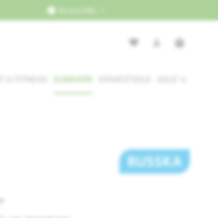
Service/Hilfe
Warenkorb e
T & FITNESS
ZUBEHÖR
ERSATZTEILE
SALE %
*