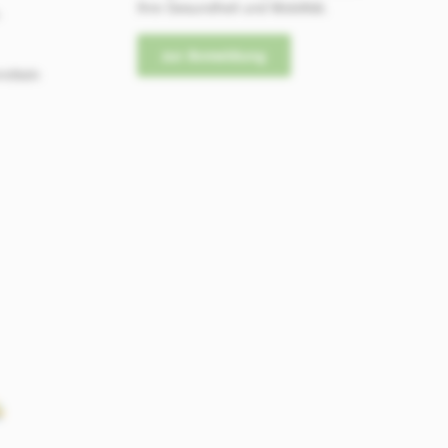
L
Ihre Gesundheit und Mobilität.
-
i
e
zur Anmeldung
f
mitteln
e
r
z
e
i
t
:
1
T
a
g