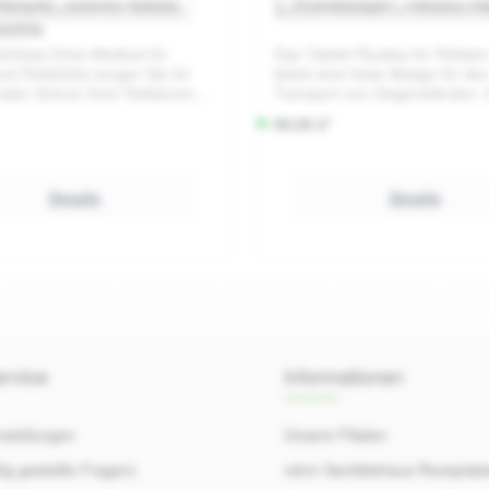
beispiel – exklusive Zubehör
Produktbeispiel – exklusive Zu
Drive Medical für Rollator
Tablett Russka für Rollator 
 von 5 Sternen
Durchschnittliche Bewertung von 0 von 5 Sternen
Durchsc
stühle
chloss Drive Medical für
Das Tablett Russka für Rollato
und Rollstühle sorgen Sie für
bietet eine feste Ablage für de
alen Schutz Ihrer Rollatoren
Transport von Gegenständen. E
tühle. Dieses speziell
sich mit Clips auf dem Sitzpolst
S
69,00 €*
te Schloss bietet Ihnen die
befestigen. Maße: 40 x 31,
o
t, die Sie benötigen, um Ihre
f
 Mobilitätshilfe gegen Diebstahl
en. Egal ob Sie unterwegs sind
o
Details
Details
 Hilfsmittel vor dem Haus
r
 – mit unserem Schloss sind
t
 auf der sicheren Seite.
v
elle und einfache
e
Gesamtlänge 1,20 m Inklusive
r
üssel Passend für alle
n und Rollstühle von Drive
f
ü
rvice
Informationen
g
b
a
nstellungen
Unsere Filialen
r
,
ig gestellte Fragen)
rahm Sanitätshaus Rezeptab