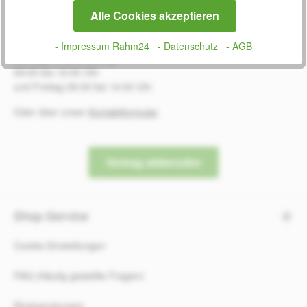
SERVICE
Alle Cookies akzeptieren
0800 7238052
- Impressum Rahm24
- Datenschutz
- AGB
Montag bis Donnerstag
09:00 bis 16:00 Uhr
und Freitag 08:30 bis 14:00 Uhr
Oder über unser
Kontaktformular
.
Vertrag widerrufen
Shop-Service
Cookie-Einstellungen
FAQ (Häufig gestellte Fragen)
Rücksendungen