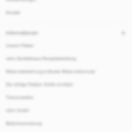
Kontakt
Informationen
Unsere Filialen
rahm Sanitätshaus Rezeptabwicklung
Widerrufsbelehrung & Muster-Widerrufsformular
Die richtige Rollator Größe ermitteln
Themenwelten
rahm GmbH
Batterieverordnung