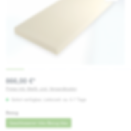
866,00 €*
Preise inkl. MwSt. zzgl. Versandkosten
Sofort verfügbar, Lieferzeit: ca. 5-7 Tage
auswählen
Bezug
Geschlossener Inko-Bezug blau