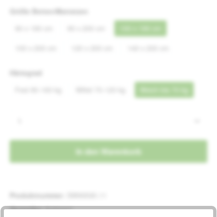
auswählen
Größe Betten/Matratzen
90 x 190 cm
90 x 200 cm
100 x 190 cm
100 x 200 cm
120 x 200 cm
140 x 200 cm
auswählen
Härtegrad
Fest 90-160 kg
Mittel 70-120 kg
Weich bis 70 kg
Produkt Anzahl: Gib den gewünschten Wert e
In den Warenkorb
Produktnummer:
SW99595.11
Hersteller:
Kubivent