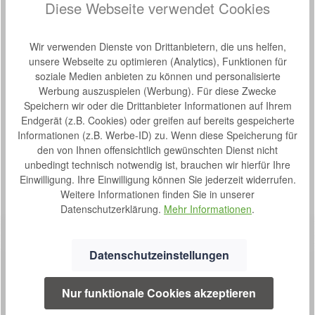
Diese Webseite verwendet Cookies
Hersteller-Nr.:
CVM102-05
Wir verwenden Dienste von Drittanbietern, die uns helfen,
Beschreibung
unsere Webseite zu optimieren (Analytics), Funktionen für
Kubivent Convenia - Viscoschaum-Matratzte Der
soziale Medien anbieten zu können und personalisierte
viskoelastische Schaumstoff bei der Kubivent Viscoschaum-
Werbung auszuspielen (Werbung). Für diese Zwecke
Matratze Convenia rea…
Mehr
Speichern wir oder die Drittanbieter Informationen auf Ihrem
Endgerät (z.B. Cookies) oder greifen auf bereits gespeicherte
Eigenschaften
Informationen (z.B. Werbe-ID) zu. Wenn diese Speicherung für
den von Ihnen offensichtlich gewünschten Dienst nicht
Bewertungen
unbedingt technisch notwendig ist, brauchen wir hierfür Ihre
Einwilligung. Ihre Einwilligung können Sie jederzeit widerrufen.
Weitere Informationen finden Sie in unserer
Datenschutzerklärung.
Mehr Informationen
.
Datenschutzeinstellungen
Nur funktionale Cookies akzeptieren