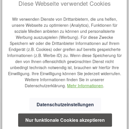
Diese Webseite verwendet Cookies
Hersteller-Nr.:
CVM102-05
Wir verwenden Dienste von Drittanbietern, die uns helfen,
Beschreibung
unsere Webseite zu optimieren (Analytics), Funktionen für
Kubivent Convenia - Viscoschaum-Matratzte Der
soziale Medien anbieten zu können und personalisierte
viskoelastische Schaumstoff bei der Kubivent Viscoschaum-
Werbung auszuspielen (Werbung). Für diese Zwecke
Matratze Convenia rea…
Mehr
Speichern wir oder die Drittanbieter Informationen auf Ihrem
Endgerät (z.B. Cookies) oder greifen auf bereits gespeicherte
Eigenschaften
Informationen (z.B. Werbe-ID) zu. Wenn diese Speicherung für
den von Ihnen offensichtlich gewünschten Dienst nicht
Bewertungen
unbedingt technisch notwendig ist, brauchen wir hierfür Ihre
Einwilligung. Ihre Einwilligung können Sie jederzeit widerrufen.
Weitere Informationen finden Sie in unserer
Datenschutzerklärung.
Mehr Informationen
.
Datenschutzeinstellungen
Nur funktionale Cookies akzeptieren