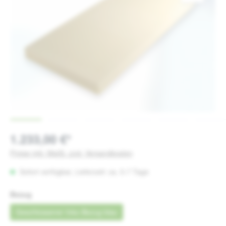
1.233,00 €*
Preise inkl. MwSt. zzgl. Versandkosten
Sofort verfügbar, Lieferzeit: ca. 5-7 Tage
auswählen
Bezug
Geschlossener Inko-Bezug blau