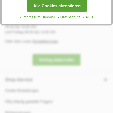
SERVICE
Alle Cookies akzeptieren
0800 7238052
- Impressum Rahm24
- Datenschutz
- AGB
Montag bis Donnerstag
09:00 bis 16:00 Uhr
und Freitag 08:30 bis 14:00 Uhr
Oder über unser
Kontaktformular
.
Vertrag widerrufen
Shop-Service
Cookie-Einstellungen
FAQ (Häufig gestellte Fragen)
Rücksendungen