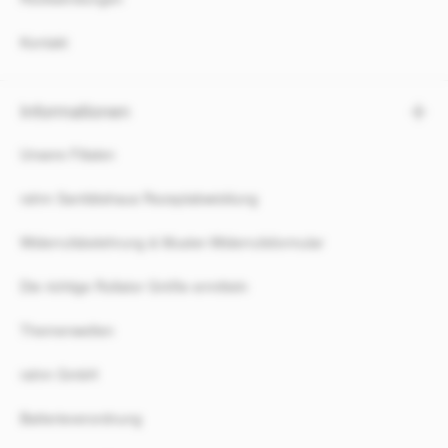
Kontakt
Informationen
Unsere Filialen
rahm Sanitätshaus Rezeptabwicklung
Widerrufsbelehrung & Muster-Widerrufsformular
Die richtige Rollator Größe ermitteln
Themenwelten
rahm GmbH
Batterieverordnung