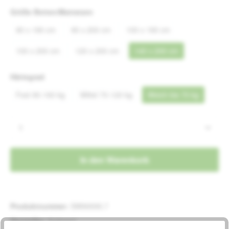
auswählen
Größe Betten/Matratzen
90 x 190 cm
90 x 200 cm
100 x 190 cm
100 x 200 cm
120 x 200 cm
140 x 200 cm
auswählen
Härtegrad
Fest 90-160 kg
Mittel 70-120 kg
Weich bis 70 kg
Produkt Anzahl: Gib den gewünschten Wert e
In den Warenkorb
Produktnummer:
SW99595.7
Hersteller:
Kubivent