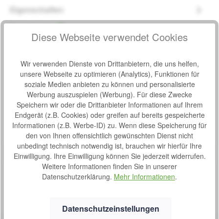
Eigenschaften
Downloads
1
Diese Webseite verwendet Cookies
Bewertungen
2
Wir verwenden Dienste von Drittanbietern, die uns helfen,
unsere Webseite zu optimieren (Analytics), Funktionen für
soziale Medien anbieten zu können und personalisierte
Werbung auszuspielen (Werbung). Für diese Zwecke
Speichern wir oder die Drittanbieter Informationen auf Ihrem
Produktgalerie überspringen
Zubehör
Endgerät (z.B. Cookies) oder greifen auf bereits gespeicherte
Informationen (z.B. Werbe-ID) zu. Wenn diese Speicherung für
den von Ihnen offensichtlich gewünschten Dienst nicht
Produktbeispiel – exklusive Zubehör
Regenponcho für Rollator
Bewertung von 4.9 von 5 Sternen
Durchschnittliche Bew
unbedingt technisch notwendig ist, brauchen wir hierfür Ihre
Einwilligung. Ihre Einwilligung können Sie jederzeit widerrufen.
Bestes Material und bequemes An- und AusziehenDie
Weitere Informationen finden Sie in unserer
Regencapes bestehen aus leichtem Soft-Nylongewebe.
Alle Nähte sind verschweißt und dadurch wasserdicht. Die
Datenschutzerklärung.
Mehr Informationen
.
weit geschnittenen Ärmel mit Klettverschluss sorgen für
S
70,99 €*
problemloses An- und AusziehenGröße: Erwachsene
o
Datenschutzeinstellungen
f