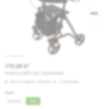
170,00 €*
Preise inkl. MwSt. zzgl. Versandkosten
Sofort verfügbar, Lieferzeit: ca. 1-3 Werktage
auswählen
Farbe
Anthrazit
Rot