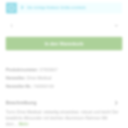
Produkt Anzahl: Gib den gewünschten Wert e
In den Warenkorb
Produktnummer:
37553607
Hersteller:
Drive Medical
Hersteller-Nr.:
740500100
Beschreibung
Torro Drive Medical: vielseitig einsetzbar, robust und leicht Der
bewährte Allrounder mit leichten Aluminium-Rahmen Mit
dem…
Mehr