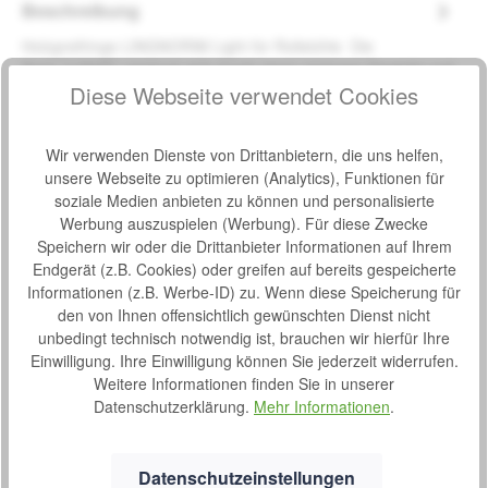
Beschreibung
Holzgreifringe LINGNORIM Light für Rollstühle Die
Serie "LIGHT" zeichnet sich durch einen geringes Gewicht und
Diese Webseite verwendet Cookies
gute Griffig…
Mehr
Bewertungen
Wir verwenden Dienste von Drittanbietern, die uns helfen,
unsere Webseite zu optimieren (Analytics), Funktionen für
soziale Medien anbieten zu können und personalisierte
Werbung auszuspielen (Werbung). Für diese Zwecke
Speichern wir oder die Drittanbieter Informationen auf Ihrem
Produktgalerie überspringen
Ähnliche Artikel
Endgerät (z.B. Cookies) oder greifen auf bereits gespeicherte
Informationen (z.B. Werbe-ID) zu. Wenn diese Speicherung für
den von Ihnen offensichtlich gewünschten Dienst nicht
Produktbeispiel – exklusive Zubehör
Holzgreifringe Greifreifen aus Holz LINGNORIM Big für
unbedingt technisch notwendig ist, brauchen wir hierfür Ihre
Durchschnittliche Bew
Rollstuhl
Einwilligung. Ihre Einwilligung können Sie jederzeit widerrufen.
Holzgreifringe LINGNORIM Big für Rollstühle Die
Weitere Informationen finden Sie in unserer
Serie "BIG" hat durch die vergrößerten Seitenflächen die
Datenschutzerklärung.
Mehr Informationen
.
beste Griffigkeit. Die Greifreifen haben einen Durchmesser
von ~ 20 x 30 mm und sind in folgenden Standardgrößen
S
376,00 €*
erhältlich. Tabelle unten. Feel The Difference Unsere
o
Greifringe fühlen sich für den Rollstuhlfahrer angenehmer
Datenschutzeinstellungen