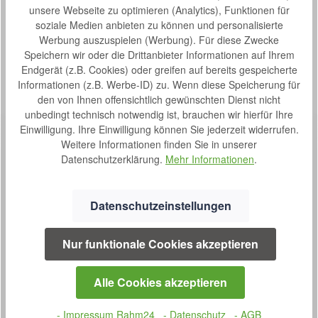
unsere Webseite zu optimieren (Analytics), Funktionen für
Downloads
soziale Medien anbieten zu können und personalisierte
1
Werbung auszuspielen (Werbung). Für diese Zwecke
Bewertungen
1
Speichern wir oder die Drittanbieter Informationen auf Ihrem
Endgerät (z.B. Cookies) oder greifen auf bereits gespeicherte
Informationen (z.B. Werbe-ID) zu. Wenn diese Speicherung für
den von Ihnen offensichtlich gewünschten Dienst nicht
unbedingt technisch notwendig ist, brauchen wir hierfür Ihre
Einwilligung. Ihre Einwilligung können Sie jederzeit widerrufen.
Weitere Informationen finden Sie in unserer
Datenschutzerklärung.
Mehr Informationen
.
Datenschutzeinstellungen
SERVICE
Nur funktionale Cookies akzeptieren
0800 7238052
Montag bis Donnerstag
Alle Cookies akzeptieren
09:00 bis 16:00 Uhr
und Freitag 08:30 bis 14:00 Uhr
- Impressum Rahm24
- Datenschutz
- AGB