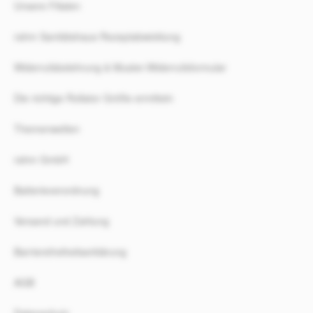
Unsere Filialen
rahm Sanitätshaus Rezeptabwicklung
Widerrufsbelehrung & Muster-Widerrufsformular
Die richtige Rollator Größe ermitteln
Themenwelten
rahm GmbH
Batterieverordnung
Versand und Zahlung
Barrierefreiheitserklärung
AGB