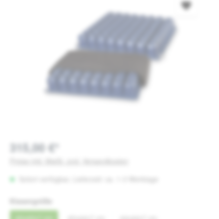
315,00 €*
Preise inkl. MwSt. zzgl. Versandkosten
Sofort verfügbar, Lieferzeit: ca. 1-3 Werktage
auswählen
Kissengröße
40x40x7 cm
40x44x7 cm
44x44x7 cm