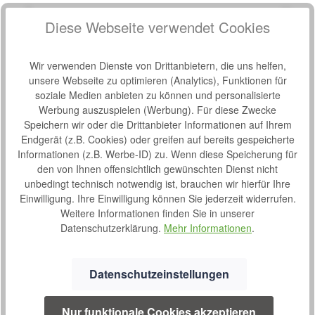
Produkt Anzahl: Gib den gewünschten Wert e
Diese Webseite verwendet Cookies
In den Warenkorb
Wir verwenden Dienste von Drittanbietern, die uns helfen,
unsere Webseite zu optimieren (Analytics), Funktionen für
soziale Medien anbieten zu können und personalisierte
Werbung auszuspielen (Werbung). Für diese Zwecke
Produktnummer:
SW88887
Speichern wir oder die Drittanbieter Informationen auf Ihrem
Hersteller:
Meyra
Endgerät (z.B. Cookies) oder greifen auf bereits gespeicherte
Informationen (z.B. Werbe-ID) zu. Wenn diese Speicherung für
Hersteller-Nr.:
D63040
den von Ihnen offensichtlich gewünschten Dienst nicht
unbedingt technisch notwendig ist, brauchen wir hierfür Ihre
Beschreibung
Einwilligung. Ihre Einwilligung können Sie jederzeit widerrufen.
Weitere Informationen finden Sie in unserer
Der Multifunktionsrollstuhl Alu Rehab Netti 4U CE ist die
Datenschutzerklärung.
Mehr Informationen
.
wirtschaftliche Variante des Modells CED(S) mit dem gleichen
Gewic…
Mehr
Datenschutzeinstellungen
Eigenschaften
Downloads
1
Nur funktionale Cookies akzeptieren