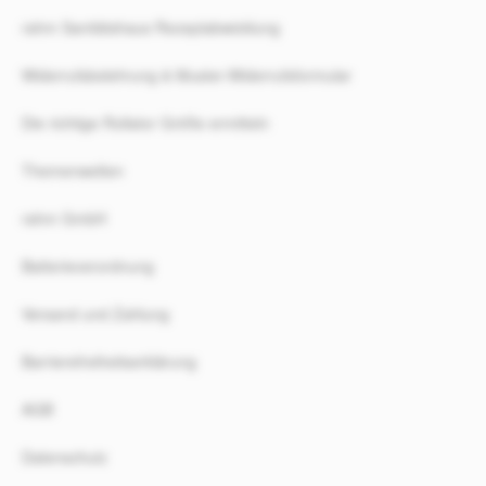
rahm Sanitätshaus Rezeptabwicklung
Widerrufsbelehrung & Muster-Widerrufsformular
Die richtige Rollator Größe ermitteln
Themenwelten
rahm GmbH
Batterieverordnung
Versand und Zahlung
Barrierefreiheitserklärung
AGB
Datenschutz