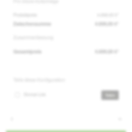
Pro-Stück-Aufschläge
Produktpreis
4.699,00 €*
Zwischensumme
4.699,00 €*
Zusammenfassung
Gesamtpreis
4.699,00 €*
Teile diese Konfiguration
Einmal-Link
Teilen
Produkt Anzahl: Gib den gewünschten Wert e