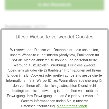
In den Warenkorb
Produktnummer:
2427377
Hersteller:
Burmeier
Diese Webseite verwendet Cookies
Hersteller-Nr.:
238647
Hinweis:
.
Wir verwenden Dienste von Drittanbietern, die uns helfen,
unsere Webseite zu optimieren (Analytics), Funktionen für
soziale Medien anbieten zu können und personalisierte
Beschreibung
Werbung auszuspielen (Werbung). Für diese Zwecke
Schwergewichtige Bewohner bis zu 280 kg Körpergewicht
Speichern wir oder die Drittanbieter Informationen auf Ihrem
finden auf der 120 cm breiten Liegefläche des Pflegebettes
Endgerät (z.B. Cookies) oder greifen auf bereits gespeicherte
Burmeier Gi…
Mehr
Informationen (z.B. Werbe-ID) zu. Wenn diese Speicherung für
den von Ihnen offensichtlich gewünschten Dienst nicht
Eigenschaften
unbedingt technisch notwendig ist, brauchen wir hierfür Ihre
Einwilligung. Ihre Einwilligung können Sie jederzeit widerrufen.
Downloads
2
Weitere Informationen finden Sie in unserer
Datenschutzerklärung.
Mehr Informationen
.
Bewertungen