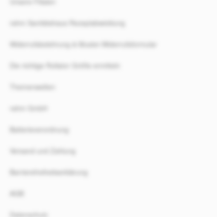
Unsere Filialen
rahm Sanitätshaus Rezeptabwicklung
Widerrufsbelehrung & Muster-Widerrufsformular
Die richtige Rollator Größe ermitteln
Themenwelten
rahm GmbH
Batterieverordnung
Versand und Zahlung
Barrierefreiheitserklärung
AGB
Datenschutz