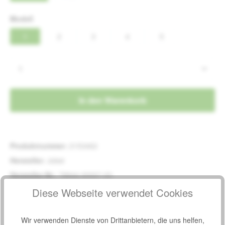
auswählen
Modell
1
2
3
4
5
(Diese Option ist zurzeit nicht verfügbar.)
(Diese Option ist zurzeit nicht verfügbar.)
(Diese Option ist zurzeit nicht verfügbar.)
(Diese Option ist zurzeit nicht verfüg
(Diese Option ist zurzei
Produkt Anzahl: Gib den gewünschten Wert e
In den Warenkorb
Produktnummer:
2153462
Hersteller:
Jobst
Hersteller-Nr.:
78844-00007-03
Diese Webseite verwendet Cookies
Beschreibung
OBST® TRAVEL SOCKS FÜR IHRE BEINGESUNDHEIT
Wir verwenden Dienste von Drittanbietern, die uns helfen,