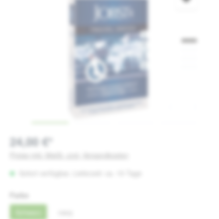
24,00 €*
Preise inkl. MwSt. zzgl. Versandkosten
Sofort verfügbar, Lieferzeit: ca. 15 Tage
auswählen
Farbe
Schwarz
navy
(Diese Option ist zurzeit nicht verfügbar.)
(Diese Option ist zurzeit nicht verfügbar.)