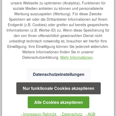
UNTERWEGS Tragen Sie JOBST® Travel Socks statt Ihrer
unsere Webseite zu optimieren (Analytics), Funktionen für
normalen Kniestrümpfe – vor,…
Mehr
soziale Medien anbieten zu können und personalisierte
Werbung auszuspielen (Werbung). Für diese Zwecke
Bewertungen
Speichern wir oder die Drittanbieter Informationen auf Ihrem
Endgerät (z.B. Cookies) oder greifen auf bereits gespeicherte
Informationen (z.B. Werbe-ID) zu. Wenn diese Speicherung für
den von Ihnen offensichtlich gewünschten Dienst nicht
unbedingt technisch notwendig ist, brauchen wir hierfür Ihre
Einwilligung. Ihre Einwilligung können Sie jederzeit widerrufen.
Weitere Informationen finden Sie in unserer
Datenschutzerklärung.
Mehr Informationen
.
Datenschutzeinstellungen
SERVICE
Nur funktionale Cookies akzeptieren
0800 7238052
Montag bis Donnerstag
Alle Cookies akzeptieren
09:00 bis 16:00 Uhr
und Freitag 08:30 bis 14:00 Uhr
- Impressum Rahm24
- Datenschutz
- AGB