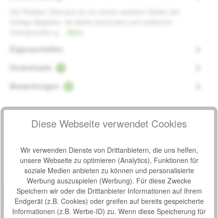
Der Rollator Vital plus ist mit seinen weichen Reifen der
richtige Begleiter, da Stöße besonders auf unebenen
Untergründen g…
Mehr
Eigenschaften
Downloads
1
Bewertungen
5
Diese Webseite verwendet Cookies
Produktgalerie überspringen
Zubehör
Wir verwenden Dienste von Drittanbietern, die uns helfen,
unsere Webseite zu optimieren (Analytics), Funktionen für
soziale Medien anbieten zu können und personalisierte
Produktbeispiel – exklusive Zubehör
Wetterfeste Tasche Russka für Rollator Vital mit
Werbung auszuspielen (Werbung). Für diese Zwecke
Bewertung von 0 von 5 Sternen
Durchschnittliche Bew
Magnetverschluss
Speichern wir oder die Drittanbieter Informationen auf Ihrem
Als optionales Zubehör zum Rollator Vital gibt es eine
Endgerät (z.B. Cookies) oder greifen auf bereits gespeicherte
Tasche mit Deckellasche, die den Inhalt vor ungewollten
Informationen (z.B. Werbe-ID) zu. Wenn diese Speicherung für
Zugriffen und Wettereinflüssen schützt. Der Deckel lässt