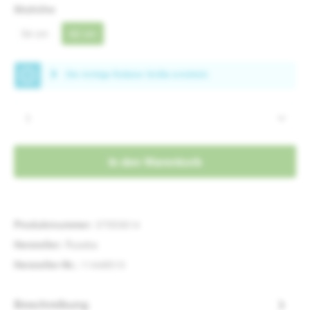
auswählen
Sitzhöhe
54 cm
62 cm
Produkt Anzahl: Gib den gewünschten Wert e
In den Warenkorb
Produktnummer:
37553614
Hersteller:
Russka
Hersteller-Nr.:
11448510
Beschreibung