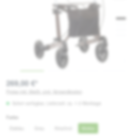
269,00 €*
Preise inkl. MwSt. zzgl. Versandkosten
Sofort verfügbar, Lieferzeit: ca. 1-3 Werktage
auswählen
Farbe
Eisblau
Grau
Kirschrot
Mokka