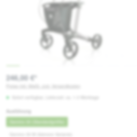
246,00 €*
Preise inkl. MwSt. zzgl. Versandkosten
Sofort verfügbar, Lieferzeit: ca. 1-3 Werktage
auswählen
Ausführung
Gemino 30 (Standardgröße)
Gemino 30 M (kleinere Variante)
(Diese Option ist zurzeit nicht verfügbar.)