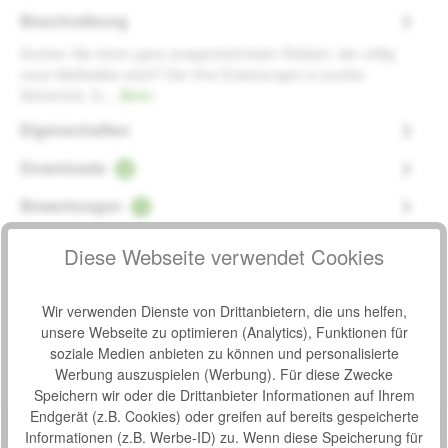
Beschreibung
Suchen Sie einen ganz ausgezeichneten Rollator, der völlig
neue Maßstäbe setzt? Der Ihre Erwartungen in punkto
Sicherheit, Q…
Mehr
Eigenschaften
Downloads
2
Bewertungen
1
Diese Webseite verwendet Cookies
Wir verwenden Dienste von Drittanbietern, die uns helfen,
Produktgalerie überspringen
Zubehör
unsere Webseite zu optimieren (Analytics), Funktionen für
soziale Medien anbieten zu können und personalisierte
Werbung auszuspielen (Werbung). Für diese Zwecke
Produktbeispiel – exklusive Zubehör
Rollatorschirm Rolko Protektor
Speichern wir oder die Drittanbieter Informationen auf Ihrem
Bewertung von 0 von 5 Sternen
Durchschnittliche Bew
Endgerät (z.B. Cookies) oder greifen auf bereits gespeicherte
Mit dem Rollatorschirm Rolko Protektor sind Sie bei Wind
Informationen (z.B. Werbe-ID) zu. Wenn diese Speicherung für