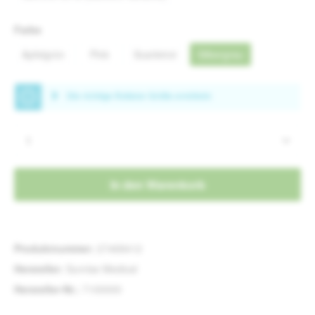
auswählen
Farbe
Apfelgrün
Pink
Scarletrot
Silbergrau
(Diese Option ist zurzeit nicht verfügbar.)
Produkt Anzahl: Gib den gewünschten Wert e
In den Warenkorb
Produktnummer:
27468412
Hersteller:
Sunrise Medical
Hersteller-Nr.:
7100000