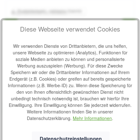
Produktbeispiel – exklusive Zubehör
Regenponcho für Rollator
Bewertung von 0 von 5 Sternen
Durchschnittliche Bew
Bestes Material und bequemes An- und AusziehenDie
Diese Webseite verwendet Cookies
Regencapes bestehen aus leichtem Soft-Nylongewebe.
Alle Nähte sind verschweißt und dadurch wasserdicht. Die
weit geschnittenen Ärmel mit Klettverschluss sorgen für
Wir verwenden Dienste von Drittanbietern, die uns helfen,
problemloses An- und AusziehenGröße: Erwachsene
unsere Webseite zu optimieren (Analytics), Funktionen für
S
70,99 €*
soziale Medien anbieten zu können und personalisierte
o
Werbung auszuspielen (Werbung). Für diese Zwecke
f
Speichern wir oder die Drittanbieter Informationen auf Ihrem
o
Produktgalerie überspringen
Ähnliche Artikel
Endgerät (z.B. Cookies) oder greifen auf bereits gespeicherte
r
Informationen (z.B. Werbe-ID) zu. Wenn diese Speicherung für
t
den von Ihnen offensichtlich gewünschten Dienst nicht
v
Produktbeispiel – exklusive Zubehör
Topro Gepäcktasche
unbedingt technisch notwendig ist, brauchen wir hierfür Ihre
e
Bewertung von 0 von 5 Sternen
Durchschnittliche Bew
Einwilligung. Ihre Einwilligung können Sie jederzeit widerrufen.
r
Topro Gepäcktasche, verschließbar. Gepäcktasche mit
Weitere Informationen finden Sie in unserer
f
einer Hand zu öffnen, nah am Körper, ideal für Ihre
Datenschutzerklärung.
Mehr Informationen
.
ü
Wertsachen, bis 3 kg belastbar. H27 X B42 X T15 cm Für
g
folgende Modelle geeignet: Troja Classic Olympos
S
55,00 €*
b
Olympos ATR Troja 2G Premium Troja 5G Odyssé Neuro
o
a
Datenschutzeinstellungen
Pegasus