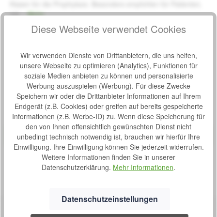
Kissen für die Prophylaxe. Besonders empfohlen für Patienten,
mit…
Mehr
Diese Webseite verwendet Cookies
Bewertungen
Wir verwenden Dienste von Drittanbietern, die uns helfen,
unsere Webseite zu optimieren (Analytics), Funktionen für
soziale Medien anbieten zu können und personalisierte
Werbung auszuspielen (Werbung). Für diese Zwecke
Produktgalerie überspringen
Ähnliche Artikel
Speichern wir oder die Drittanbieter Informationen auf Ihrem
Endgerät (z.B. Cookies) oder greifen auf bereits gespeicherte
Informationen (z.B. Werbe-ID) zu. Wenn diese Speicherung für
Tipp
Standard Rollstuhl Trendmobil Lexis
den von Ihnen offensichtlich gewünschten Dienst nicht
Bewertung von 0 von 5 Sternen
Durchschnittliche Bew
Produktbeispiel – exklusive Zubehör
unbedingt technisch notwendig ist, brauchen wir hierfür Ihre
Der Standard Rollstuhl Trendmobil Lexis ist für die Nutzung
Einwilligung. Ihre Einwilligung können Sie jederzeit widerrufen.
im Innenraum, sowie um Außenbereich konzipiert. Er ist
Weitere Informationen finden Sie in unserer
ausschließlich für die Beförderung von Personen gedacht
und ist auf eine maximale Belastung von 130 kg ausgelegt.
Datenschutzerklärung.
Mehr Informationen
.
S
242,00 €*
Die Rollstühle Lexis (Standard Rollstuhl ohne
o
Trommelbremse) und Lexis-TB (Standard Rollstuhl mit
f
Trommelbremse) sind mit 24 Zoll Antriebsrädern
Datenschutzeinstellungen
ausgestattet. Technische Daten: Gewicht: 17 - 18,5 kg
o
Gesamtbreite: Sitzbreite + 22 cm Gesamtlänge: 79 cm
r