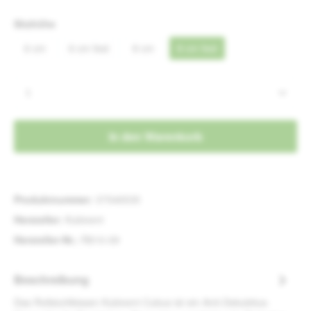
auswählen
Sitzhöhe
6 cm
6 cm fest
8 cm
8 cm fest
(Diese Option ist zurzeit nicht verfügbar.)
(Diese Option ist zurzeit nicht verfügbar.)
(Diese Option ist zurzeit nicht verfügbar.)
(Diese Option ist zurzeit nicht 
Produkt Anzahl: Gib den gewünschten Wert e
In den Warenkorb
Produktnummer:
37546535
Hersteller:
Kubivent
Hersteller-Nr.:
R810-09
Beschreibung
Das Rollstuhlkissen Kubivent Cubus ist ein Anti-Dekubitus-