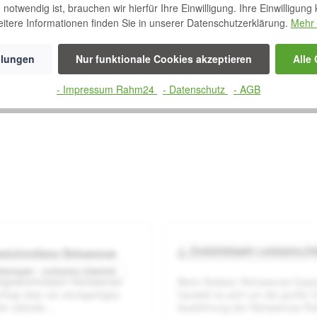
notwendig ist, brauchen wir hierfür Ihre Einwilligung. Ihre Einwilligung
itere Informationen finden Sie in unserer Datenschutzerklärung.
Mehr 
llungen
Nur funktionale Cookies akzeptieren
Alle
- Impressum Rahm24
- Datenschutz
- AGB
Produktbeispiel – exklusive Zu
wichtrollator Rehasense
Outdoorrollator Rehasense E
 von 5 Sternen
Durchschnittliche Bewertung von 5 von 5 Sternen
Durchsc
beispiel – exklusive Zubehör
tgewichtrollator Rehasense
Beim Rollator Rehasense Expl
rfügt über ein einzigartiges
handelt es sich um die große 
r stilvolle
Ausführung der Rehasense Rol