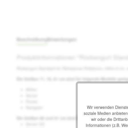
Beschreibung
Bewertungen
Produktinformationen "Rückengurt Stand
Rückengurt Standard für Rehasense Rollatoren, Höhe 8 cm,
Die Größen 71, 76, 81 cm sind für folgende Modelle geei
Athlon
Server
Router
Wir verwenden Dienste 
Navigator
soziale Medien anbiete
Die Größen 86 und 91 cm sind für folgende Modelle geei
wir oder die Drittan
Server HD
Informationen (z.B. We