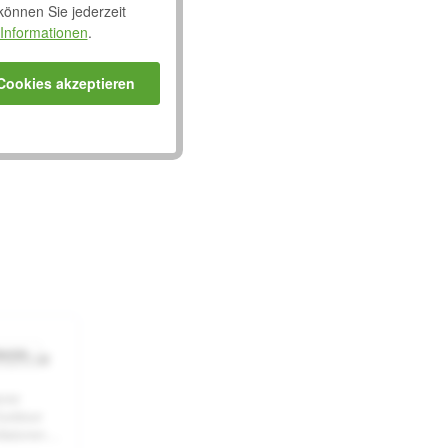
 können Sie jederzeit
Informationen
.
 Cookies akzeptieren
behör
xplorer
hnittliche Bewertung von 0 von 5 Sternen
orer
Outdoor
latoren.