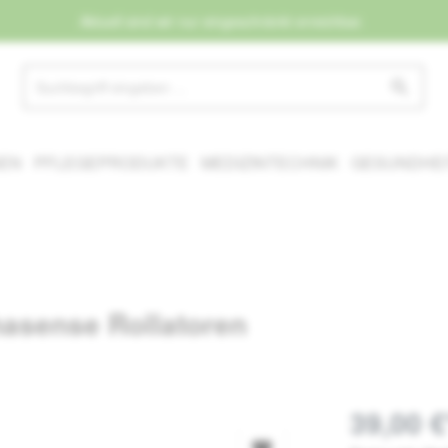
Aktuell sind wir nur eingeschränkt erreichbar.
NEN
PFLEGEPRODUKTE
MEDIZINTECHNIK
GESUNDHEI
hasense Rollatoren
39,00 €