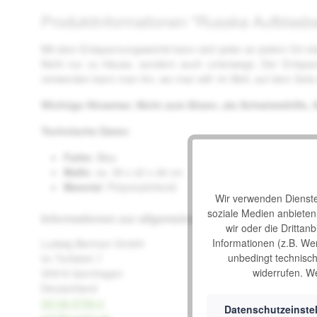
Produktinformationen "Russka Aufblasb
Mit dem Entspannungswürfel kann sich jeder an jedem Ort 
Nicht nur zu Hause, sondern auch unterwegs. Der Entspann
verwenden kann man ihn, wo man will: Im Bett, auf dem Sof
Wichtige Hinweise: Nicht zum Sitzen, als Schwimmhilfe, S
Technische Daten
:
Farbe
: Blau
Maße
: ca. 39 x 42 x 46 cm
Material
: Polyvinylchlorid
Wir verwenden Dienste 
soziale Medien anbiete
Informationen zur allgemeinen Produktsicherheit
wir oder die Drittan
Informationen (z.B. We
Ludwig Bertram GmbH
unbedingt technisch 
Im Torfstich 7
widerrufen. We
30916 Isernhagen
Deutschland
05136 9759-0
Datenschutzeinste