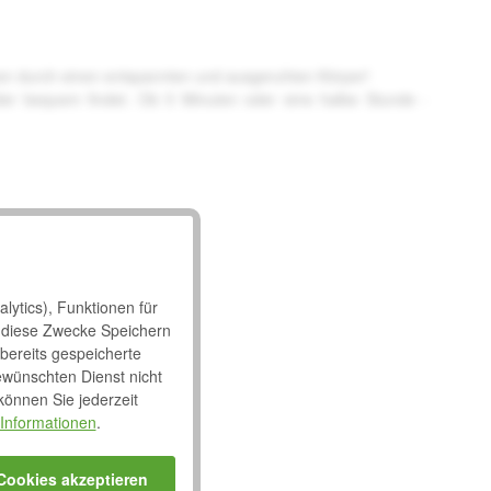
n durch einen entspannten und ausgeruhten Körper!
nder bequem findet. Ob 5 Minuten oder eine halbe Stunde -
lytics), Funktionen für
 diese Zwecke Speichern
 bereits gespeicherte
ewünschten Dienst nicht
 können Sie jederzeit
Informationen
.
 Cookies akzeptieren