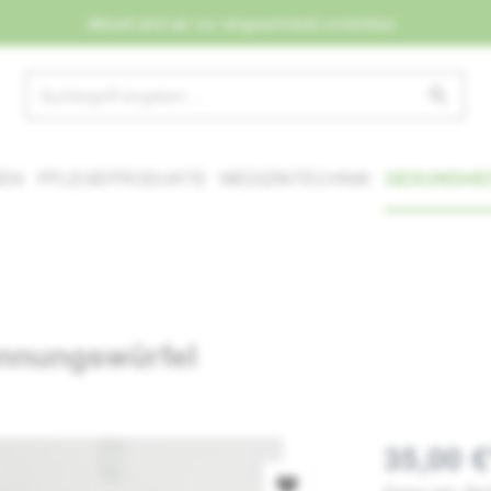
Aktuell sind wir nur eingeschränkt erreichbar.
NEN
PFLEGEPRODUKTE
MEDIZINTECHNIK
GESUNDHEI
nnungswürfel
35,00 €