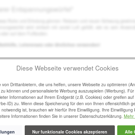
arer Entspannungswürfel"
etwas Ruhe und Erholung gönnen: Relaxen und neuen Schwung gewinne
ungswürfel wird einfach mit soviel Luft gefüllt, wie es sein Anwe
a oder auf dem Fußboden.
tehhilfe, Leiterersatz oder ähnliches verwenden!
Diese Webseite verwendet Cookies
von Drittanbietern, die uns helfen, unsere Webseite zu optimieren (Ana
n zu können und personalisierte Werbung auszuspielen (Werbung). Für
bieter Informationen auf Ihrem Endgerät (z.B. Cookies) oder greifen auf
rbe-ID) zu. Wenn diese Speicherung für den von Ihnen offensichtlich g
notwendig ist, brauchen wir hierfür Ihre Einwilligung. Ihre Einwilligung
itere Informationen finden Sie in unserer Datenschutzerklärung.
Mehr 
llungen
Nur funktionale Cookies akzeptieren
Alle