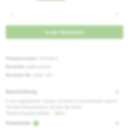
Produkt Anzahl: Gib den gewünschten Wert e
In den Warenkorb
Produktnummer:
37679415
Hersteller:
pellis-medica
Hersteller-Nr.:
8406-1301
Beschreibung
In der aufgesetzten Tasche, im leicht zu erreichenden oberen
Teil des Schlupfsackes, können Sie kleine
Gebrauchsgegenstände…
Mehr
Downloads
1