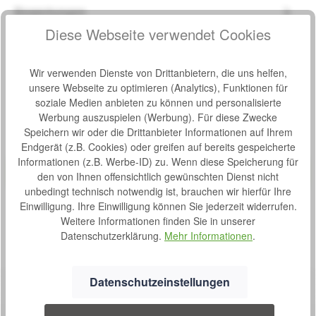
Bewertungen
Diese Webseite verwendet Cookies
Wir verwenden Dienste von Drittanbietern, die uns helfen,
unsere Webseite zu optimieren (Analytics), Funktionen für
Produktgalerie überspringen
Zubehör
soziale Medien anbieten zu können und personalisierte
Werbung auszuspielen (Werbung). Für diese Zwecke
Speichern wir oder die Drittanbieter Informationen auf Ihrem
Tipp
Standard Rollstuhl Trendmobil Lexis
Endgerät (z.B. Cookies) oder greifen auf bereits gespeicherte
Bewertung von 0 von 5 Sternen
Durchschnittliche Bew
Informationen (z.B. Werbe-ID) zu. Wenn diese Speicherung für
Produktbeispiel – exklusive Zubehör
Der Standard Rollstuhl Trendmobil Lexis ist für die Nutzung
den von Ihnen offensichtlich gewünschten Dienst nicht
im Innenraum, sowie um Außenbereich konzipiert. Er ist
unbedingt technisch notwendig ist, brauchen wir hierfür Ihre
ausschließlich für die Beförderung von Personen gedacht
Einwilligung. Ihre Einwilligung können Sie jederzeit widerrufen.
und ist auf eine maximale Belastung von 130 kg ausgelegt.
Weitere Informationen finden Sie in unserer
Die Rollstühle Lexis (Standard Rollstuhl ohne
S
242,00 €*
Trommelbremse) und Lexis-TB (Standard Rollstuhl mit
Datenschutzerklärung.
Mehr Informationen
.
Trommelbremse) sind mit 24 Zoll Antriebsrädern
o
ausgestattet. Technische Daten: Gewicht: 17 - 18,5 kg
f
Gesamtbreite: Sitzbreite + 22 cm Gesamtlänge: 79 cm
o
Datenschutzeinstellungen
ohne Beinstützen Gesamthöhe: 92 cm Sitzbreite: 42, 45,
r
48 oder 51 cm Sitztiefe: 41,5 cm Sitzhöhe: 52 / 54 cm,
t
standardmäßig eingestellt 54 cm Maximale