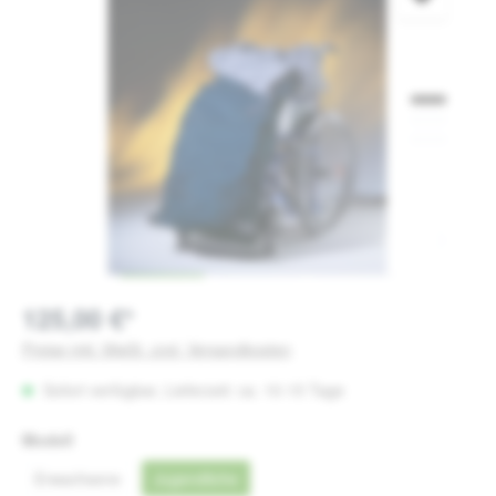
125,00 €*
Preise inkl. MwSt. zzgl. Versandkosten
Sofort verfügbar, Lieferzeit: ca. 10-15 Tage
auswählen
Modell
Erwachsene
Jugendliche
(Diese Option ist zurzeit nicht verfügbar.)
(Diese Option ist zurzeit nicht verfügbar.)