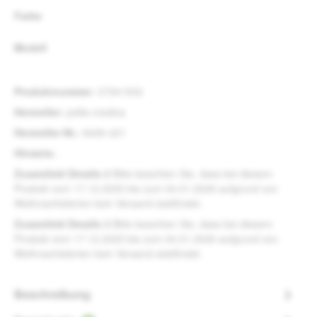
auswählen
Farbe
auswählen
Modell
Produktnummer:
37941932
Hersteller:
pellis-medica
Hersteller-Nr.:
8406-421
Hinweis:
.
Zusatzfeld Details 2
Bitte beachten Sie, dass bei diesem
Produkt vom 17.12.2025 bis zum 04.01.2026 aufgrund von
Weihnachtsferien kein Versand stattfindet.
Zusatzfeld Details 3
Bitte beachten Sie, dass bei diesem
Produkt vom 17.12.2025 bis zum 04.01.2026 aufgrund von
Weihnachtsferien kein Versand stattfindet.
Beschreibung