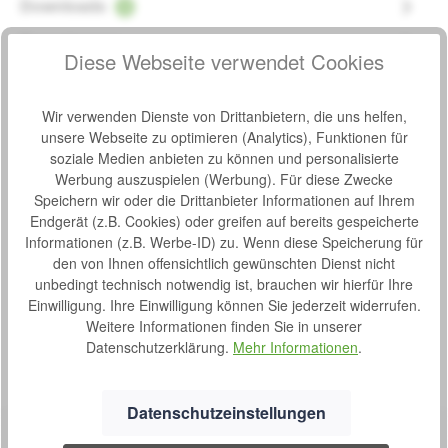
Downloads
1
Bewertungen
Diese Webseite verwendet Cookies
Wir verwenden Dienste von Drittanbietern, die uns helfen,
unsere Webseite zu optimieren (Analytics), Funktionen für
soziale Medien anbieten zu können und personalisierte
Produktgalerie überspringen
Ähnliche Artikel
Werbung auszuspielen (Werbung). Für diese Zwecke
Speichern wir oder die Drittanbieter Informationen auf Ihrem
Endgerät (z.B. Cookies) oder greifen auf bereits gespeicherte
Produktbeispiel – exklusive Zubehör
Sommerschlupfsack Adria
Informationen (z.B. Werbe-ID) zu. Wenn diese Speicherung für
Durchschnittliche Bew
den von Ihnen offensichtlich gewünschten Dienst nicht
Ideal für Frühjahr, Sommer und Herbst. Mit unserem
unbedingt technisch notwendig ist, brauchen wir hierfür Ihre
leichten Schlupfsack Adria sind Sie auch an etwas
Einwilligung. Ihre Einwilligung können Sie jederzeit widerrufen.
kühleren Tagen optimal geschützt. Aus schmutz- und
wasserabweisendem Gewebe (65% BW, 35% PES) Farbe:
Weitere Informationen finden Sie in unserer
Varianten ab
119,99 €*
marine mit buntem Vorderteil
Datenschutzerklärung.
Mehr Informationen
.
S
97,00 €*
o
f
Datenschutzeinstellungen
o
r