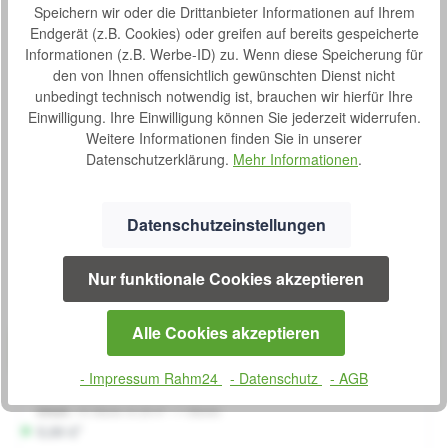
Speichern wir oder die Drittanbieter Informationen auf Ihrem
Atmungsaktive, anatomische Einlagen Seni Man wurden
Endgerät (z.B. Cookies) oder greifen auf bereits gespeicherte
speziell für Männer entwickelt, die ein aktives Leben führen
Informationen (z.B. Werbe-ID) zu. Wenn diese Speicherung für
und Trageko…
Mehr
den von Ihnen offensichtlich gewünschten Dienst nicht
Downloads
1
unbedingt technisch notwendig ist, brauchen wir hierfür Ihre
Einwilligung. Ihre Einwilligung können Sie jederzeit widerrufen.
Bewertungen
Weitere Informationen finden Sie in unserer
Datenschutzerklärung.
Mehr Informationen
.
Datenschutzeinstellungen
Produktgalerie überspringen
Kunden haben sich auch angesehen
Nur funktionale Cookies akzeptieren
Produktbeispiel – exklusive Zubehör
Seni Man Extra Level 3 - 15 Stück
Bewertung von 0 von 5 Sternen
Durchschnittliche Bew
Alle Cookies akzeptieren
Atmungsaktive, anatomische Einlagen Seni Man wurden
speziell für Männer entwickelt, die ein aktives Leben führen
- Impressum Rahm24
- Datenschutz
- AGB
und Tragekomfort, Sicherheit sowie Diskretion schätzen.
Anatomische Einlagen Seni Man passen sich ideal dem
Inhalt:
15 Stück
(0,33 €* / 1 Stück)
Körper an und sind unsichtbar selbst bei enganliegender
S
5,00 €*
Kleidung. anatomische Passform – perfekte Anpassung an