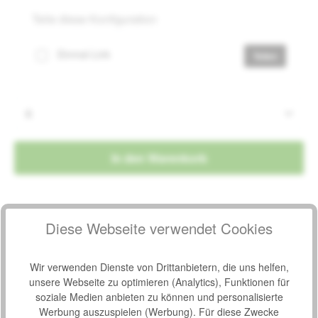
Teile diese Konfiguration
Einmal-Link
Teilen
Produkt Anzahl: Gib den gewünschten Wert e
In den Warenkorb
Produktnummer:
37956858
Diese Webseite verwendet Cookies
Hersteller:
TZMO Seni
Hersteller-Nr.:
SE-095-5L15-001
Wir verwenden Dienste von Drittanbietern, die uns helfen,
unsere Webseite zu optimieren (Analytics), Funktionen für
soziale Medien anbieten zu können und personalisierte
Beschreibung
Werbung auszuspielen (Werbung). Für diese Zwecke