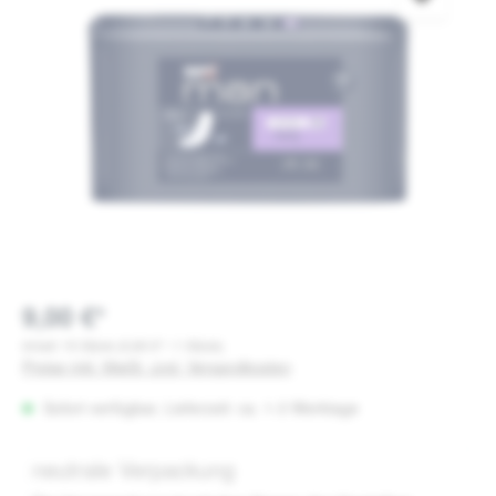
9,00 €*
Inhalt:
15 Stück
(0,60 €* / 1 Stück)
Preise inkl. MwSt. zzgl. Versandkosten
Sofort verfügbar, Lieferzeit: ca. 1-3 Werktage
neutrale Verpackung