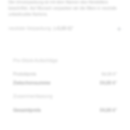
Die Umverpackung ist mit dem Namen des Herstellers
beschriftet. Auf Wunsch verpacken wir die Ware in neutrale
unbedruckte Kartons.
neutrale Verpackung
(+5,00 €)*
Pro-Stück-Aufschläge
Produktpreis
54,00 €*
Zwischensumme
54,00 €*
Zusammenfassung
Gesamtpreis
54,00 €*