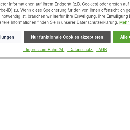
eit, aus verschiedenen Komponenten ein voll funktionsfähiges Senior
bieter Informationen auf Ihrem Endgerät (z.B. Cookies) oder greifen auf
en 4 verschiedene Dekore zur Auswahl. Die Einstiegshöhe von 45 cm erl
rbe-ID) zu. Wenn diese Speicherung für den von Ihnen offensichtlich g
individuell einstellen.
notwendig ist, brauchen wir hierfür Ihre Einwilligung. Ihre Einwilligung
itere Informationen finden Sie in unserer Datenschutzerklärung.
Mehr 
llungen
Nur funktionale Cookies akzeptieren
Alle
- Impressum Rahm24
- Datenschutz
- AGB