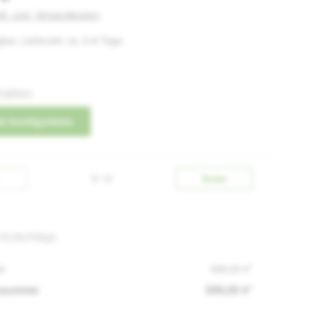
St. zzgl. Versandkosten
bar, Lieferzeit: ca. 5-8 Tage
ration
t konfigurieren
0 / 6
k
Weiter
-Aufschläge
s
599,00 €*
nsumme
599,00 €*