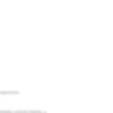
angesehen
beispiel – exklusive Zubehör
altabdeckung für Pflegebett