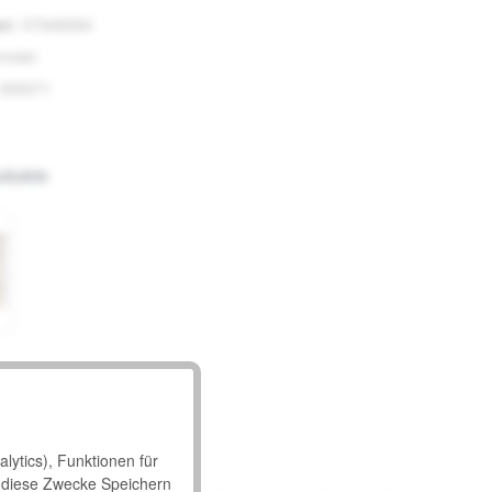
er:
37948284
meier
300071
odukte
lytics), Funktionen für
 diese Zwecke Speichern