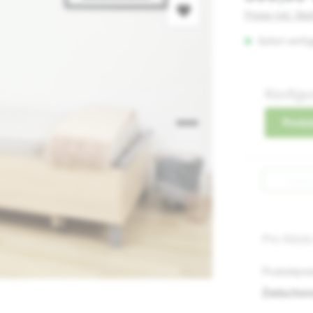
Preise inkl. Mw
Sofort verfüg
Konfigu
Produk
Zurüc
Pro-Stück
Produktprei
Zwische