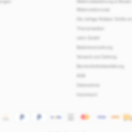
ungen
Widerrufsbelehrung & Muster
Widerrufsformular
Die richtige Rollator Größe er
Themenwelten
rahm GmbH
Batterieverordnung
Versand und Zahlung
Barrierefreiheitserklärung
AGB
Datenschutz
Impressum