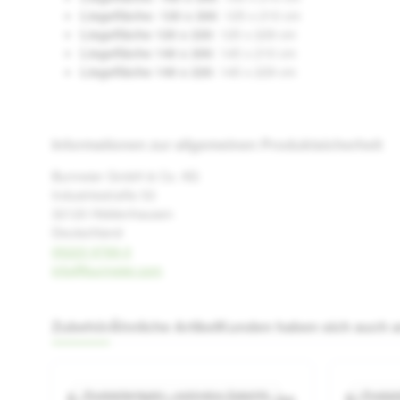
Liegefläche: 120 x 200
: 125 x 210 cm
Liegefläche 120 x 220
: 125 x 229 cm
Liegefläche 140 x 200
: 145 x 210 cm
Liegefläche 140 x 220
: 145 x 229 cm
Informationen zur allgemeinen Produktsicherheit
Burmeier GmbH & Co. KG
Industriestraße 53
32120 Hiddenhausen
Deutschland
05223 9769-0
info@burmeier.com
Zubehör
Ähnliche Artikel
Kunden haben sich auch 
Produktgalerie überspringen
Produktbeispiel – exklusive Zubehör
Produkt
Bodentiefe Bettseiten Burmeier Relax
Mittelsp