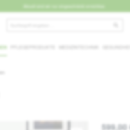
Aktuell sind wir nur eingeschränkt erreichbar.
NEN
PFLEGEPRODUKTE
MEDIZINTECHNIK
GESUNDHEI
ten
599,00 