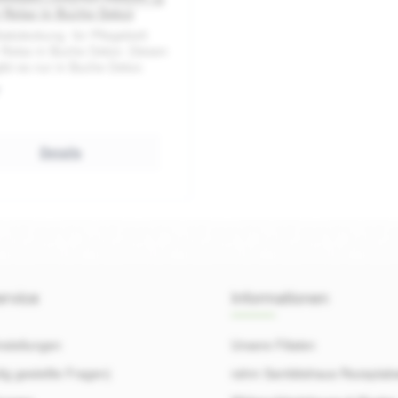
 von 5 Sternen
Durchschnittliche Bewertung von 0 von 5 Sternen
 Relax in Buche Dekor
ltabdeckung für Pflegebett
Relax in Buche Dekor. Diesen
ibt es nur in Buche Dekor.
Details
rvice
Informationen
nstellungen
Unsere Filialen
ig gestellte Fragen)
rahm Sanitätshaus Rezeptab