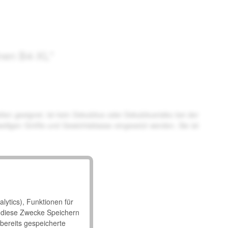
hmen B4-XL"
ten geeignet. Ist kein Dekubitus oder Dekubitusrisiko bei der
weiligen Größe und Gewichtsklasse eingesetzt werden. Sie ist
lytics), Funktionen für
 diese Zwecke Speichern
 bereits gespeicherte