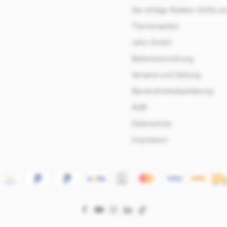
L und XL) und 125 mm
Die richtige Rollator Größe er
chmesser eine Vielfalt von
denen Ausführungen in Größe
Themenwelten
 Patientengewicht
rahm GmbH
chaltung: Dieses
tssystem trennt das Bett
Batterieverordnung
ei Nichtbetätigung der
enung elektrisch vom
Versand und Zahlung
z Handbedienung mit
n, Sperrfunktion und Prüfung
Barrierefreiheitserklärung
ehlersicherheit möglich inklusive
AGB
 und Haltegriff
Datenschutz
Impressum