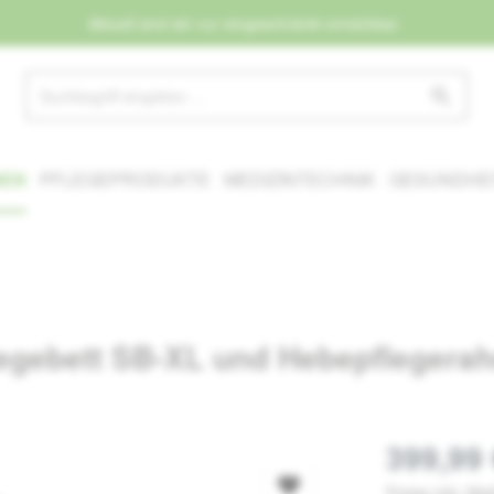
Aktuell sind wir nur eingeschränkt erreichbar.
NEN
PFLEGEPRODUKTE
MEDIZINTECHNIK
GESUNDHEI
flegebett SB-XL und Hebepfleger
399,99 
Preise inkl. Mw