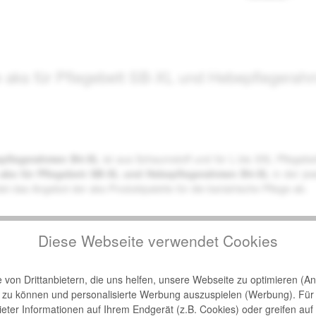
e aks für Pflegebett SB-XL und Hebepflegera
epflegerahmen B4-XL
ist aus Schaumstoff und für L bis XXL Pflegebet
 aks für Pflegebett SB-XL und Hebepflegerahmen B4-XL
in der je
t das Angebot der aks-Produktpalette für die bariatrische Pflege ab.
Diese Webseite verwendet Cookies
von Drittanbietern, die uns helfen, unsere Webseite zu optimieren (Ana
n zu können und personalisierte Werbung auszuspielen (Werbung). Für
bieter Informationen auf Ihrem Endgerät (z.B. Cookies) oder greifen auf