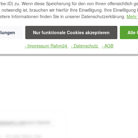
rbe-ID) zu. Wenn diese Speicherung für den von Ihnen offensichtlich g
notwendig ist, brauchen wir hierfür Ihre Einwilligung. Ihre Einwilligung
tsprechenden aks-Pflegebetten eingesetzt werden
itere Informationen finden Sie in unserer Datenschutzerklärung.
Mehr 
llungen
Nur funktionale Cookies akzeptieren
Alle
- Impressum Rahm24
- Datenschutz
- AGB
beispiel – exklusive Zubehör
gebett SB-XL
 von 5 Sternen
Durchschnittliche Bewertung von 0 von 5 Sternen
 - für jede Statur das