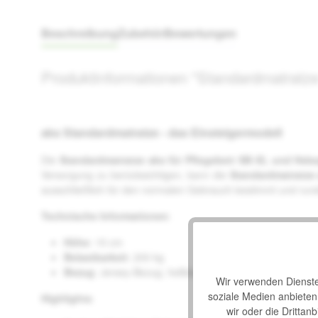
Beschreibung
Zubehör
Bewertungen
Produktinformationen "Standardmatratz
aks Standardmatratze - das Einsteigermodell
Die
Standardmatratze aks für Pflegebett SB-XL und Heb
Versorgung zu berücksichtigen, kann die
Standardmatratze
ausschließlich für den normalen Gebrauch bestimmt und runde
Technische Informationen
:
Höhe
: 15 cm
Belastbarkeit
: 200 kg
Bezug
: Jersey-Bezug, hellblau
Wir verwenden Dienste 
soziale Medien anbiete
Highlights
:
wir oder die Drittan