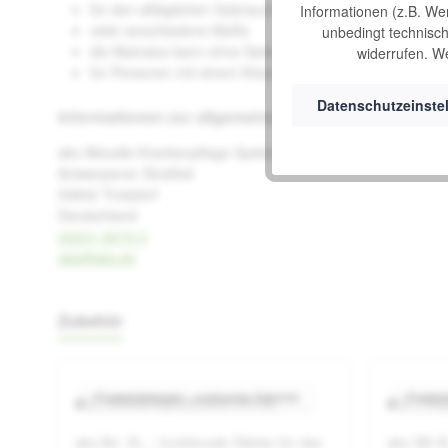
für den alltäglichen Gebrauch
Informationen (z.B. We
viele verschiedene Maße
unbedingt technisch 
die Matratze kann ohne Seitengittererhöhung in den en
widerrufen. We
für Personen mit einem Körpergewicht bis zu 200 kg
Datenschutzeinste
Informationen zur allgemeinen Produktsicherheit
aks Aktuelle Krankenpflege Systeme GmbH
Antwerpener Straße6
53842 Troisdorf
Deutschland
02241 9474-0
aks@aks.de
Zubehör
Produktgalerie überspringen
Produktbeispiel – exklusive Zubehör
Produkt
aks Hebepflegerahmen B4-XL
aks Pfle
Durchschnittliche Bewertung von 0
aks B4- XL – funktionale Stärke für das
aks SB-XL