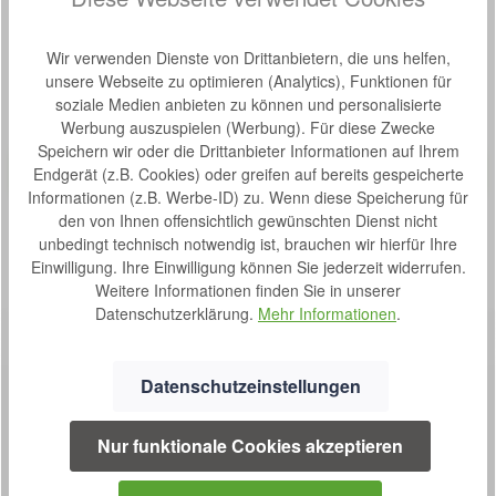
Wir verwenden Dienste von Drittanbietern, die uns helfen,
Produktgalerie überspringen
Zubehör
unsere Webseite zu optimieren (Analytics), Funktionen für
soziale Medien anbieten zu können und personalisierte
Werbung auszuspielen (Werbung). Für diese Zwecke
Produktbeispiel – exklusive Zubehör
Stockhalter für Drive Rollstühle
Speichern wir oder die Drittanbieter Informationen auf Ihrem
Bewertung von 0 von 5 Sternen
Durchschnittliche Bew
Endgerät (z.B. Cookies) oder greifen auf bereits gespeicherte
Stockhalter für Drive Rollstühle Bitte beachten Sie, dass
Informationen (z.B. Werbe-ID) zu. Wenn diese Speicherung für
dieser Stockhalter nur für Drive Rollstühle geeignet ist.
den von Ihnen offensichtlich gewünschten Dienst nicht
unbedingt technisch notwendig ist, brauchen wir hierfür Ihre
S
29,00 €*
Einwilligung. Ihre Einwilligung können Sie jederzeit widerrufen.
o
Weitere Informationen finden Sie in unserer
f
Datenschutzerklärung.
Mehr Informationen
.
o
r
t
Datenschutzeinstellungen
v
e
r
Nur funktionale Cookies akzeptieren
f
SERVICE
ü