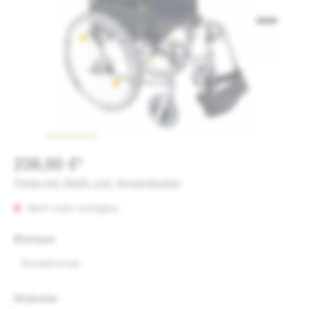
238,00 €*
Preise inkl. MwSt. zzgl. Versandkosten
Nicht mehr verfügbar
auswählen
Bremsen
Druckbremse
(Diese Option ist zurzeit nicht verfügbar.)
auswählen
Sitzbreite