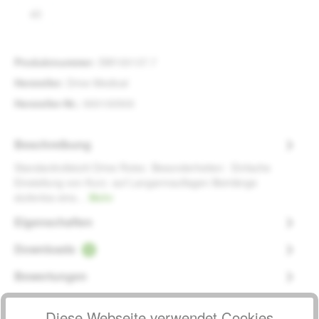
43
(Diese Option ist zurzeit nicht verfügbar.)
Produktnummer:
SW100137.7
Hersteller:
Drive Medical
Hersteller-Nr.:
900100500
Beschreibung
Standardrollstuhl Drive Rotec Besonderheiten: Einfache
Einstellung von Kurz- auf Langarmauflagen Beinlänge
stufenlos eins…
Mehr
Eigenschaften
Downloads
1
Bewertungen
Diese Webseite verwendet Cookies