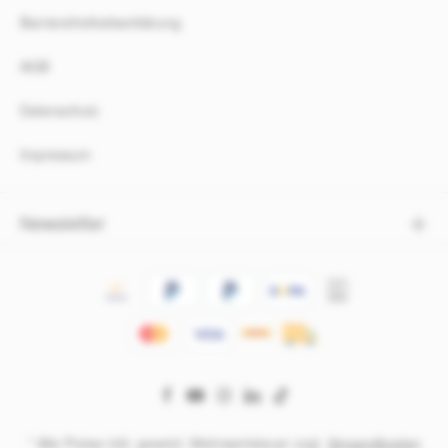
Barrierefreiheitserklärung
AGB
Datenschutz
Impressum
Newsletter
* Alle Preise inkl. gesetzl. Mehrwertsteuer zzgl.
Versandkosten