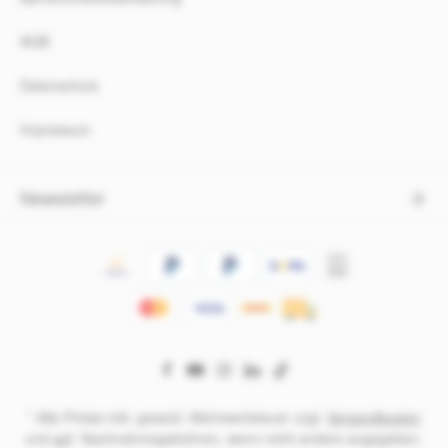
AGB
Datenschutz
Impressum
Newsletter
* Alle Preise inkl. gesetzl. Mehrwertsteuer zzgl.
Versandkosten
und ggf. Nachnahmegebühren, wenn nicht anders angegeben.