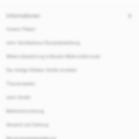
Informationen
Unsere Filialen
rahm Sanitätshaus Rezeptabwicklung
Widerrufsbelehrung & Muster-Widerrufsformular
Die richtige Rollator Größe ermitteln
Themenwelten
rahm GmbH
Batterieverordnung
Versand und Zahlung
Barrierefreiheitserklärung