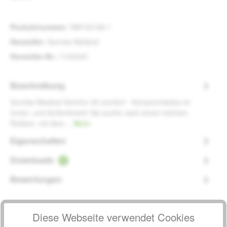
Produktnummer:
SW100169.1
Hersteller:
Sunrise Medical
Hersteller-Nr.:
7100040
Beschreibung
Sunrise Medical Gemino 30 comfort - Kompromisslos im
Innen- und Außenbreich Sie suche nach einem leichten
Rollator, mit dem…
Mehr
Eigenschaften
Downloads
1
Bewertungen
Diese Webseite verwendet Cookies