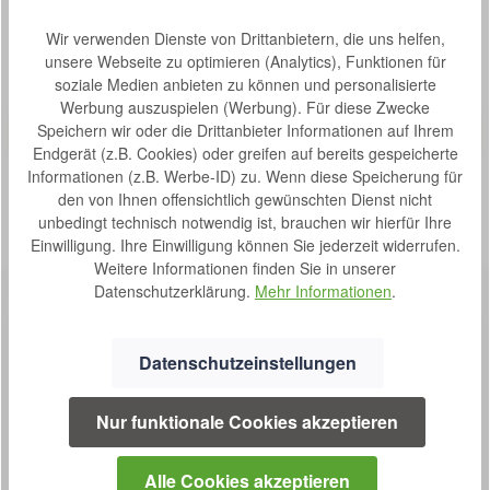
Produktgalerie überspringen
Zubehör
Wir verwenden Dienste von Drittanbietern, die uns helfen,
unsere Webseite zu optimieren (Analytics), Funktionen für
soziale Medien anbieten zu können und personalisierte
Produktbeispiel – exklusive Zubehör
Stockhalter für Rollator Sunrise Medical Gemino
Werbung auszuspielen (Werbung). Für diese Zwecke
Bewertung von 0 von 5 Sternen
Durchschnittliche Bew
Speichern wir oder die Drittanbieter Informationen auf Ihrem
Stockhalter für Rollator Sunrise Medical Gemino.
Endgerät (z.B. Cookies) oder greifen auf bereits gespeicherte
Informationen (z.B. Werbe-ID) zu. Wenn diese Speicherung für
den von Ihnen offensichtlich gewünschten Dienst nicht
S
30,00 €*
unbedingt technisch notwendig ist, brauchen wir hierfür Ihre
o
Einwilligung. Ihre Einwilligung können Sie jederzeit widerrufen.
f
Weitere Informationen finden Sie in unserer
o
Datenschutzerklärung.
Mehr Informationen
.
r
t
v
Datenschutzeinstellungen
e
r
Nur funktionale Cookies akzeptieren
f
SERVICE
ü
g
0800 7238052
Alle Cookies akzeptieren