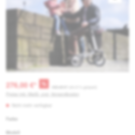
%
276,00 €*
496,48 €*
(44.41% gespart)
Preise inkl. MwSt. zzgl. Versandkosten
Nicht mehr verfügbar
auswählen
Farbe
auswählen
Modell