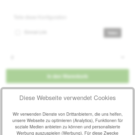
Teile diese Konfiguration
Einmal-Link
Teilen
Produkt Anzahl: Gib den gewünschten Wert e
In den Warenkorb
Diese Webseite verwendet Cookies
Produktnummer:
1298192
Hersteller:
TZMO Seni
Wir verwenden Dienste von Drittanbietern, die uns helfen,
unsere Webseite zu optimieren (Analytics), Funktionen für
Hersteller-Nr.:
SE-094-XL30-A02
soziale Medien anbieten zu können und personalisierte
Werbung auszuspielen (Werbung). Für diese Zwecke