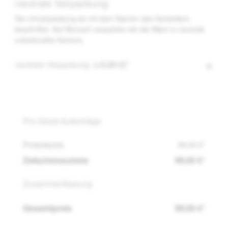
neutrale Verpackung
Die Umverpackung ist mit dem Namen des Herstellers
beschriftet. Auf Wunsch verpacken wir die Ware in neutrale
unbedruckte Kartons.
neutrale Verpackung
(+5,00 €)*
Pro-Stück-Aufschläge
Produktpreis
99,00 €*
Zwischensumme
99,00 €*
Zusammenfassung
Gesamtpreis
99,00 €*