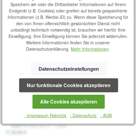
Beschreibung
Speichern wir oder die Drittanbieter Informationen auf Ihrem
Endgerät (z.B. Cookies) oder greifen auf bereits gespeicherte
Super Seni Plus Windelhosen sind für Personen mit schwerer
Informationen (z.B. Werbe-ID) zu. Wenn diese Speicherung für
Inkontinenz geeignet. Die Seni Plus Windelhosen empfehlen
den von Ihnen offensichtlich gewünschten Dienst nicht
sich be…
Mehr
unbedingt technisch notwendig ist, brauchen wir hierfür Ihre
Bewertungen
Einwilligung. Ihre Einwilligung können Sie jederzeit widerrufen.
Weitere Informationen finden Sie in unserer
Datenschutzerklärung.
Mehr Informationen
.
Datenschutzeinstellungen
Produktgalerie überspringen
Kunden haben sich auch angesehen
Nur funktionale Cookies akzeptieren
Produktbeispiel – exklusive Zubehör
Windelhosen Super Seni Large 30 Stück
Bewertung von 0 von 5 Sternen
Durchschnittliche Bew
Alle Cookies akzeptieren
Super Seni Windelhosen sind für Personen mit mittlerer
und schwerer Inkontinenz geeignet. Die Seni Windelhosen
- Impressum Rahm24
- Datenschutz
- AGB
können von aktiven Inkontinenten und bettlägerigen
Personen benutzt werden. Besonderheiten: Atmungsaktiv
Inhalt:
30 Stück
(0,87 €* / 1 Stück)
Elastischer Bauch- und Rückenabschluss Doppelte
S
26,00 €*
elastische Klebeklettverschlüsse Mehrmaliges Öffnen und