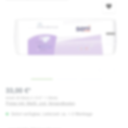
33,00 €*
Inhalt:
30 Stück
(1,10 €* / 1 Stück)
Preise inkl. MwSt. zzgl. Versandkosten
Sofort verfügbar, Lieferzeit: ca. 1-3 Werktage