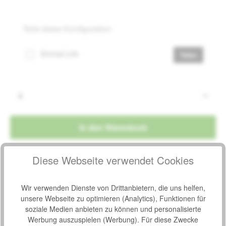
Teile diese Konfiguration
Einmal-Link
Teilen
Produkt Anzahl: Gib den gewünschten Wert e
In den Warenkorb
Diese Webseite verwendet Cookies
Produktnummer:
572698
Hersteller:
TZMO Seni
Wir verwenden Dienste von Drittanbietern, die uns helfen,
unsere Webseite zu optimieren (Analytics), Funktionen für
Hersteller-Nr.:
SE-094-LA10-A03
soziale Medien anbieten zu können und personalisierte
Werbung auszuspielen (Werbung). Für diese Zwecke