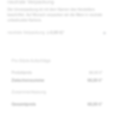
neutrale Verpackung
Die Umverpackung ist mit dem Namen des Herstellers
beschriftet. Auf Wunsch verpacken wir die Ware in neutrale
unbedruckte Kartons.
neutrale Verpackung
(+5,00 €)*
Pro-Stück-Aufschläge
Produktpreis
66,00 €*
Zwischensumme
66,00 €*
Zusammenfassung
Gesamtpreis
66,00 €*