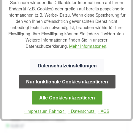
Speichern wir oder die Drittanbieter Informationen auf Ihrem
Beschreibung
Endgerät (z.B. Cookies) oder greifen auf bereits gespeicherte
Die Windelhosen Super Seni Trio sind atmungsaktive
Informationen (z.B. Werbe-ID) zu. Wenn diese Speicherung für
Windelhosen für Erwachsene (speziell für die Nacht). Die
den von Ihnen offensichtlich gewünschten Dienst nicht
Windelhosen Supe…
Mehr
unbedingt technisch notwendig ist, brauchen wir hierfür Ihre
Einwilligung. Ihre Einwilligung können Sie jederzeit widerrufen.
Bewertungen
Weitere Informationen finden Sie in unserer
Datenschutzerklärung.
Mehr Informationen
.
Datenschutzeinstellungen
Produktgalerie überspringen
Kunden haben sich auch angesehen
Nur funktionale Cookies akzeptieren
Produktbeispiel – exklusive Zubehör
Windelhosen Super Seni Trio Medium 10 Stück
Bewertung von 0 von 5 Sternen
Durchschnittliche Bew
Alle Cookies akzeptieren
Die Windelhosen Super Seni Trio sind atmungsaktive
Windelhosen für Erwachsene (speziell für die Nacht). Die
- Impressum Rahm24
- Datenschutz
- AGB
Windelhosen Super Seni Trio werden bei schwerer
Inkontinenz eingesetzt. Besonderheiten: Atmungsaktiv
Inhalt:
10 Stück
(0,90 €* / 1 Stück)
Ideal bei längeren Wechselintervallen – z.B. in der Nacht
S
9,00 €*
Elastischer Bauch- und Rückenabschluss Doppelte
o