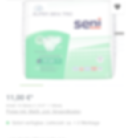
11,00 €*
Inhalt:
10 Stück
(1,10 €* / 1 Stück)
Preise inkl. MwSt. zzgl. Versandkosten
Sofort verfügbar, Lieferzeit: ca. 1-3 Werktage