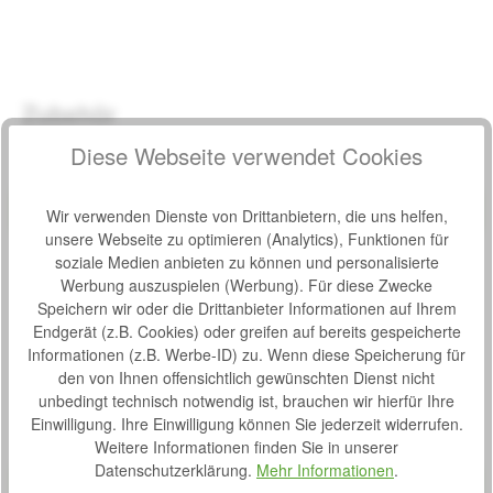
Produktgalerie überspringen
Zubehör
Diese Webseite verwendet Cookies
Produktbeispiel – exklusive Zubehör
Rückenrolle SALJOL für Wohnraumrollator
Bewertung von 0 von 5 Sternen
Durchschnittliche Bew
Wir verwenden Dienste von Drittanbietern, die uns helfen,
Hier können Sie das Anlehnen in Ihrem Wohnraumrollator
unsere Webseite zu optimieren (Analytics), Funktionen für
noch bequemer machen. Sie bekommen die Rückenrolle
soziale Medien anbieten zu können und personalisierte
als einzelnes Zubehör. Sie bringen Sie ganz einfach mit
einem Reißverschluss an der Rückenlehne des
Werbung auszuspielen (Werbung). Für diese Zwecke
S
18,00 €*
Wohnraumrollators an.
Speichern wir oder die Drittanbieter Informationen auf Ihrem
o
Endgerät (z.B. Cookies) oder greifen auf bereits gespeicherte
f
Informationen (z.B. Werbe-ID) zu. Wenn diese Speicherung für
o
den von Ihnen offensichtlich gewünschten Dienst nicht
Produktgalerie überspringen
Ähnliche Artikel
r
unbedingt technisch notwendig ist, brauchen wir hierfür Ihre
t
Einwilligung. Ihre Einwilligung können Sie jederzeit widerrufen.
v
Weitere Informationen finden Sie in unserer
Tipp
Indoor Rollator Rehasense Pixel
e
Bewertung von 0 von 5 Sternen
Durchschnittliche Bew
Datenschutzerklärung.
Mehr Informationen
.
r
Produktbeispiel – exklusive Zubehör