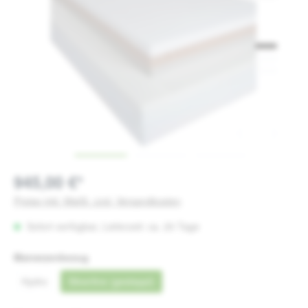
945,00 €*
Preise inkl. MwSt. zzgl. Versandkosten
Sofort verfügbar, Lieferzeit: ca. 20 Tage
auswählen
Matratzenbezug
Hydro
Silverline (gesteppt)