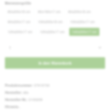
auswählen
Matratzengröße
80x200x18 cm
90x190x17 cm
90x200x18 cm
90x220x17 cm
100x200x18 cm
100x220x17 cm
120x200x17 cm
120x220x17 cm
140x200x17 cm
Produkt Anzahl: Gib den gewünschten Wert e
In den Warenkorb
Produktnummer:
37919730
Hersteller:
aks
Hersteller-Nr.:
2100208
Hinweis:
.