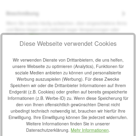
Beschreibung
Wenn Sie nachts häufig aufwachen, über eingeschlafene Arme
und Beine klagen und vielleicht sogar Verspannungen oder
Drucksch…
Mehr
Diese Webseite verwendet Cookies
Eigenschaften
Downloads
3
Wir verwenden Dienste von Drittanbietern, die uns helfen,
unsere Webseite zu optimieren (Analytics), Funktionen für
Bewertungen
soziale Medien anbieten zu können und personalisierte
Werbung auszuspielen (Werbung). Für diese Zwecke
Speichern wir oder die Drittanbieter Informationen auf Ihrem
Endgerät (z.B. Cookies) oder greifen auf bereits gespeicherte
Informationen (z.B. Werbe-ID) zu. Wenn diese Speicherung für
den von Ihnen offensichtlich gewünschten Dienst nicht
Produktgalerie überspringen
Zubehör
unbedingt technisch notwendig ist, brauchen wir hierfür Ihre
Einwilligung. Ihre Einwilligung können Sie jederzeit widerrufen.
Weitere Informationen finden Sie in unserer
Produktbeispiel – exklusive Zubehör
PU-Matratzenspannbezug
Datenschutzerklärung.
Mehr Informationen
.
Bewertung von 0 von 5 Sternen
Durchschnittliche Bew