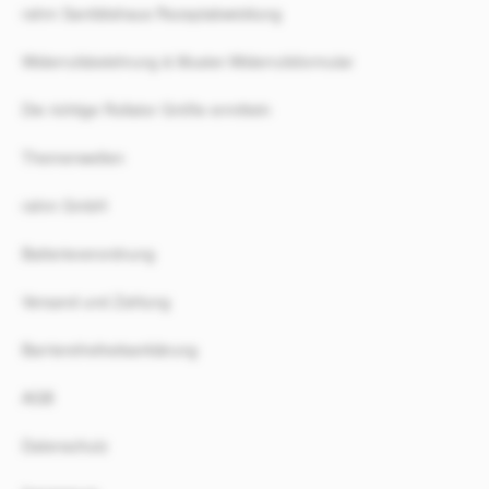
rahm Sanitätshaus Rezeptabwicklung
Widerrufsbelehrung & Muster-Widerrufsformular
Die richtige Rollator Größe ermitteln
Themenwelten
rahm GmbH
Batterieverordnung
Versand und Zahlung
Barrierefreiheitserklärung
AGB
Datenschutz