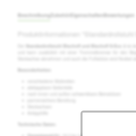
Beschreibung
Zubehör
Eigenschaften
Bewertungen
Produktinformationen "Standardrollstuhl
Der
Standardrollstuhl Bischoff und Bischoff S-Eco 2
ist d
und kann zusätzlich mit einer Trommelbremse für den Begle
Steckachse abnehmen und auch die Fußstütze sind flexibel
Besonderheiten
:
verschiedene Sitzbreiten
abklappbare Seitenteile
nach innen und außen schwenkbare Beinstützen
pannensichere Bereifung
Steckachsen
Ankipphilfe
Technische Daten:
Gesamtgewicht
: 18,2 kg (variert je nach Sitzbreite und