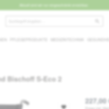
Aktuell sind wir nur eingeschränkt erreichbar.
NEN
PFLEGEPRODUKTE
MEDIZINTECHNIK
GESUNDHEI
nd Bischoff S-Eco 2
227,00 
Preise inkl. Mw