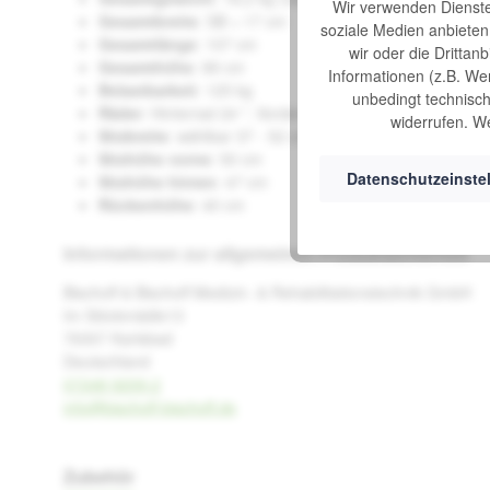
Wir verwenden Dienste 
Gesamtbreite
: SB + 17 cm
soziale Medien anbiete
Gesamtlänge
: 107 cm
wir oder die Drittan
Gesamthöhe
: 89 cm
Informationen (z.B. We
Belastbarkeit
: 125 kg
unbedingt technisch 
Räder
: Hinterrad 24 ", Vorderrad 7"
widerrufen. We
Sitzbreite
: wählbar 37 - 52 cm
Sitzhöhe vorne
: 50 cm
Datenschutzeinste
Sitzhöhe hinten
: 47 cm
Rückenhöhe
: 40 cm
Informationen zur allgemeinen Produktsicherheit
Bischoff & Bischoff Medizin- & Rehabilitationstechnik GmbH
Im Stöckmädle13
76307 Karlsbad
Deutschland
07248 9209-2
info@bischoff-bischoff.de
Zubehör