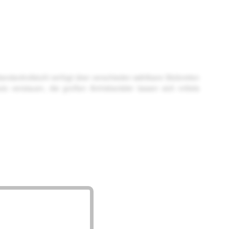
andardrollstuhl verfügt über verschieden wählbare Sitzbreiten
to verstauen, die großen Antriebsräder lassen sich mittels