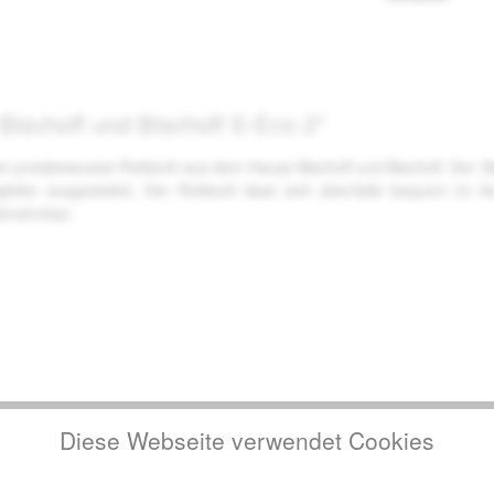
 Bischoff und Bischoff S-Eco 2"
er preisbewusste Rollstuhl aus dem Hause Bischoff und Bischoff. Der St
iter ausgestattet. Der Rollstuhl lässt sich ebenfalls bequem im Au
 abnehmbar.
Diese Webseite verwendet Cookies
 Ausstattung)