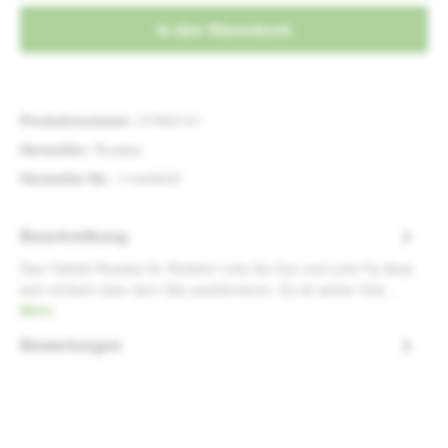
In den Warenkorb
Produktnummer:
37962141
Hersteller:
Russka
Hersteller-Nr.:
11449602
Beschreibung
Das Tablett Russka für Rollator Lets Go Out und Lets Fly lässt
sich einfach über dem Sitz positionieren. Es ist sicher fixie…
Mehr
Bewertungen