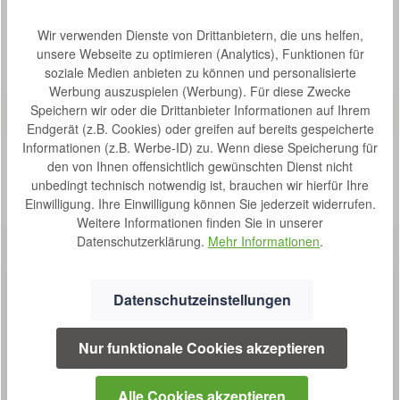
Produktgalerie überspringen
Kunden haben sich auch angesehen
Wir verwenden Dienste von Drittanbietern, die uns helfen,
unsere Webseite zu optimieren (Analytics), Funktionen für
soziale Medien anbieten zu können und personalisierte
Produktbeispiel – exklusive Zubehör
Transporttasche für Rehasense Rollatoren
Werbung auszuspielen (Werbung). Für diese Zwecke
Bewertung von 0 von 5 Sternen
Durchschnittliche Bew
Speichern wir oder die Drittanbieter Informationen auf Ihrem
Die praktische Reisetasche von Rehasense dient für einen
Endgerät (z.B. Cookies) oder greifen auf bereits gespeicherte
vereinfachten Transport Ihres Rollators. So wird Ihr
Informationen (z.B. Werbe-ID) zu. Wenn diese Speicherung für
Rollator bei Ausflügen oder Reisen vor Schmutz und
den von Ihnen offensichtlich gewünschten Dienst nicht
Schäden bewahrt Farbe: SchwarzGewicht der Tasche:
S
34,00 €*
unbedingt technisch notwendig ist, brauchen wir hierfür Ihre
0,52 kg Für folgende Modelle geeignet: Athlon SL Server
o
Einwilligung. Ihre Einwilligung können Sie jederzeit widerrufen.
Router
f
Weitere Informationen finden Sie in unserer
o
Datenschutzerklärung.
Mehr Informationen
.
r
t
v
Datenschutzeinstellungen
e
r
Nur funktionale Cookies akzeptieren
f
SERVICE
ü
g
0800 7238052
Alle Cookies akzeptieren