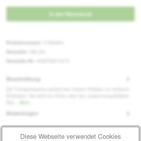
In den Warenkorb
Produktnummer:
37950864
Hersteller:
SALJOL
Hersteller-Nr.:
4058789013373
Beschreibung
Die Transporttasche schützt den Carbon Rollator vor äußeren
Einflüssen. Sie wird von hinten über den zusammengefalteten
Roll…
Mehr
Bewertungen
Diese Webseite verwendet Cookies