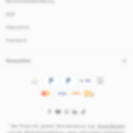
Barrierefreiheitserklärung
AGB
Datenschutz
Impressum
Newsletter
* Alle Preise inkl. gesetzl. Mehrwertsteuer zzgl.
Versandkosten
und ggf. Nachnahmegebühren, wenn nicht anders angegeben.