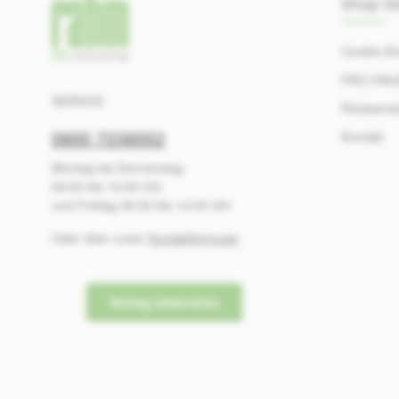
Shop-Se
Cookie-Ei
FAQ (Häuf
SERVICE
Rücksend
0800 7238052
Kontakt
Montag bis Donnerstag
09:00 bis 16:00 Uhr
und Freitag 08:30 bis 14:00 Uhr
Oder über unser
Kontaktformular
.
Vertrag widerrufen