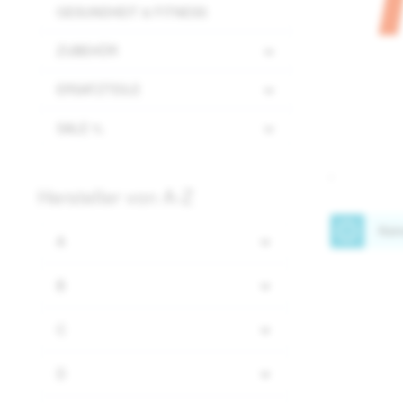
GESUNDHEIT & FITNESS
ZUBEHÖR
ERSATZTEILE
SALE %
Hersteller von A-Z
Kei
A
B
C
D