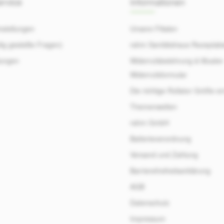
rvice
Informationen
nstellungen
Unsere Filialen
ig gestellte Fragen)
rahm Sanitätshaus Rezeptab
ungen
Widerrufsbelehrung & Muster
Widerrufsformular
Die richtige Rollator Größe er
Themenwelten
rahm GmbH
Batterieverordnung
Versand und Zahlung
Barrierefreiheitserklärung
AGB
Datenschutz
Impressum