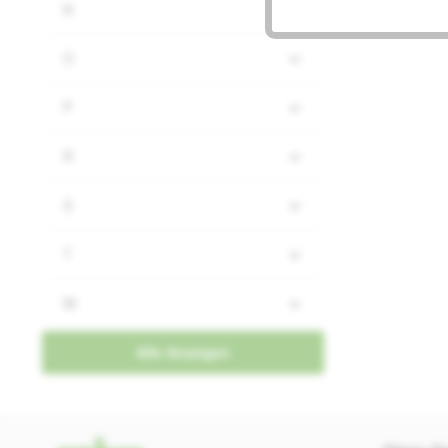
N
O
P
R
S
T
W
Alle Anzeigen