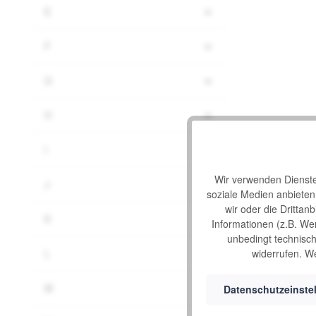
E
F
G
H
I
Wir verwenden Dienste 
J
soziale Medien anbiete
wir oder die Drittan
K
Informationen (z.B. We
unbedingt technisch 
widerrufen. We
L
M
Datenschutzeinste