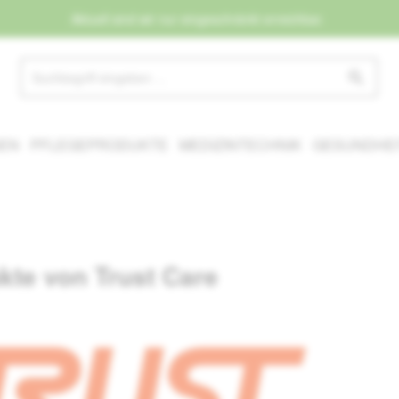
Aktuell sind wir nur eingeschränkt erreichbar.
NEN
PFLEGEPRODUKTE
MEDIZINTECHNIK
GESUNDHEI
kte von Trust Care