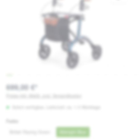
699,00 €*
Preise inkl. MwSt. zzgl. Versandkosten
Sofort verfügbar, Lieferzeit: ca. 1-3 Werktage
auswählen
Farbe
British Racing Green
Midnight Blue