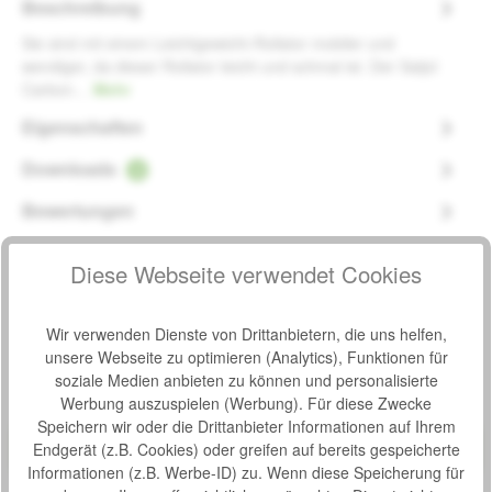
Beschreibung
Sie sind mit einem Leichtgewicht-Rollator mobiler und
wendiger, da dieser Rollator leicht und schmal ist. Der Saljol
Carbon…
Mehr
Eigenschaften
Downloads
2
Bewertungen
Diese Webseite verwendet Cookies
Wir verwenden Dienste von Drittanbietern, die uns helfen,
Produktgalerie überspringen
Zubehör
unsere Webseite zu optimieren (Analytics), Funktionen für
soziale Medien anbieten zu können und personalisierte
Werbung auszuspielen (Werbung). Für diese Zwecke
Produktbeispiel – exklusive Zubehör
Verstellbarer Rückengurt für SALJOL Carbon Rollator
Speichern wir oder die Drittanbieter Informationen auf Ihrem
Bewertung von 0 von 5 Sternen
Durchschnittliche Bew
Endgerät (z.B. Cookies) oder greifen auf bereits gespeicherte
Vielleicht kennen Sie das? Sie kippen immer nach hinten,
Informationen (z.B. Werbe-ID) zu. Wenn diese Speicherung für
wenn Sie auf Ihrem Rollator eine Pause einlegen. Ihr