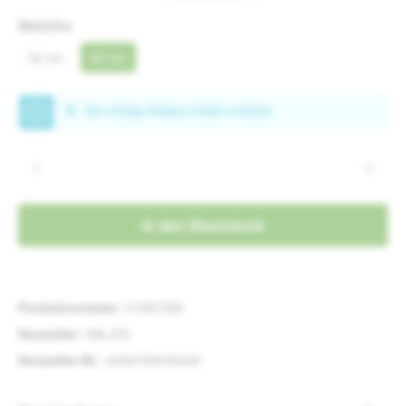
auswählen
Sitzhöhe
54 cm
62 cm
Produkt Anzahl: Gib den gewünschten Wert e
In den Warenkorb
Produktnummer:
37987598
Hersteller:
SALJOL
Hersteller-Nr.:
4058789009048